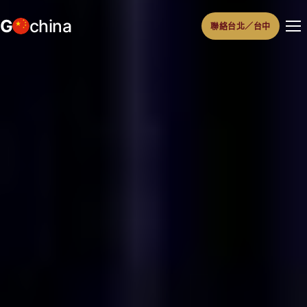
跳
G
china
聯絡台北／台中
至
主
要
內
容