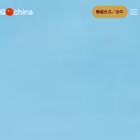
跳
G
china
聯絡台北／台中
至
主
要
內
容