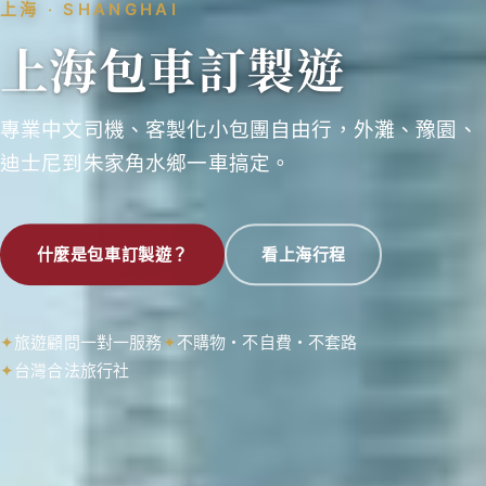
上海 ‧ SHANGHAI
上海包車訂製遊
專業中文司機、客製化小包團自由行，外灘、豫園、
迪士尼到朱家角水鄉一車搞定。
什麼是包車訂製遊？
看上海行程
旅遊顧問一對一服務
不購物・不自費・不套路
台灣合法旅行社