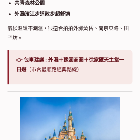
共青森林公園
外灘濱江步道散步超舒適
氣候溫暖不潮濕，很適合拍拍外灘黃昏、南京東路、田
子坊。
👉 包車建議 : 外灘＋豫園商圈＋徐家匯天主堂一
日遊
（市內最順路經典路線）