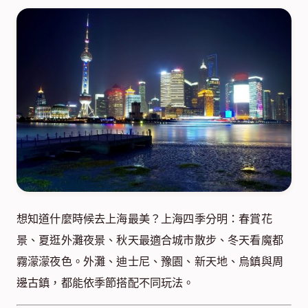
想知道什麼時候去上海最美？上海四季分明：春賞花
景、夏逛外灘夜景、秋天最適合城市散步、冬天看魔都
霧濛濛夜色。外灘、迪士尼、豫園、新天地、烏鎮與周
邊古鎮，都能依季節搭配不同玩法。