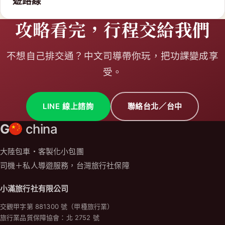
G
china
大陸包車・客製化小包團
司機＋私人導遊服務，台灣旅行社保障
小滿旅行社有限公司
交觀甲字第 881300 號（甲種旅行業）
旅行業品質保障協會：北 2752 號
統一編號：00107040
台灣據點
台北總公司
台北市中山區松江路 206 號 12 樓之 5
TEL：02-7729-0399
台中服務處