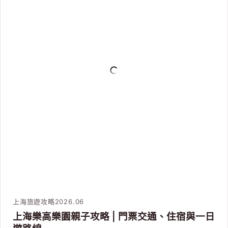
上海旅遊攻略
2026.06
上海樂高樂園親子攻略 | 門票交通、住宿與一日
遊路線
攻略看完，行程交給我們
不想自己排交通？中文司導帶你玩，把功課變成享
受。
LINE 線上諮詢
聯絡台北／台中