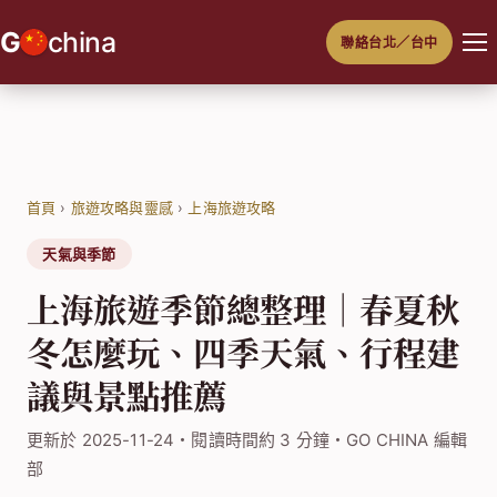
跳
G
china
聯絡台北／台中
至
主
要
內
容
首頁
›
旅遊攻略與靈感
›
上海旅遊攻略
天氣與季節
上海旅遊季節總整理｜春夏秋
冬怎麼玩、四季天氣、行程建
議與景點推薦
更新於 2025-11-24・閱讀時間約 3 分鐘・GO CHINA 編輯
部