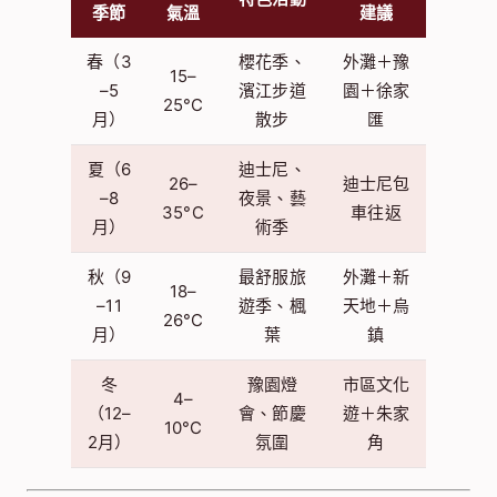
季節
氣溫
建議
春（3
櫻花季、
外灘＋豫
15–
–5
濱江步道
園＋徐家
25°C
月）
散步
匯
夏（6
迪士尼、
26–
迪士尼包
–8
夜景、藝
35°C
車往返
月）
術季
秋（9
最舒服旅
外灘＋新
18–
–11
遊季、楓
天地＋烏
26°C
月）
葉
鎮
冬
豫園燈
市區文化
4–
（12–
會、節慶
遊＋朱家
10°C
2月）
氛圍
角