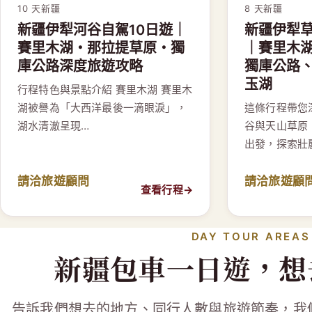
10 天
新疆
8 天
新疆
新疆伊犁河谷自駕10日遊｜
新疆伊犁
賽里木湖・那拉提草原・獨
｜賽里木
庫公路深度旅遊攻略
獨庫公路
玉湖
行程特色與景點介紹 賽里木湖 賽里木
湖被譽為「大西洋最後一滴眼淚」，
這條行程帶您
湖水清澈呈現…
谷與天山草原
出發，探索壯
請洽旅遊顧問
請洽旅遊顧
查看行程
→
DAY TOUR AREAS
新疆包車一日遊，想
告訴我們想去的地方、同行人數與旅遊節奏，我