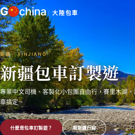
跳
G
china
至
大陸包車
主
要
內
容
新疆 ‧ XINJIANG
新疆包車訂製遊
專業中文司機、客製化小包團自由行，賽里木湖、
車搞定。
什麼是包車訂製遊？
看新疆行程