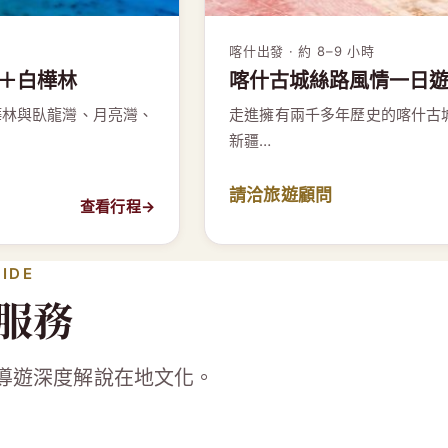
喀什出發 · 約 8–9 小時
＋白樺林
喀什古城絲路風情一日
樺林與臥龍灣、月亮灣、
走進擁有兩千多年歷史的喀什古
新疆…
請洽旅遊顧問
查看行程
→
UIDE
服務
導遊深度解說在地文化。