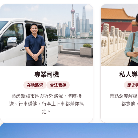
專業司機
私人導
在地路況
合法營運
歷史
熟悉新疆市區與近郊路況，準時接
景點深度解說
送、行車穩健，行李上下車都幫你搞
都靠他
定。