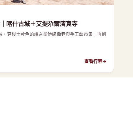
遊｜喀什古城＋艾提尕爾清真寺
城，穿梭土黃色的維吾爾傳統街巷與手工藝市集；再到
查看行程
→