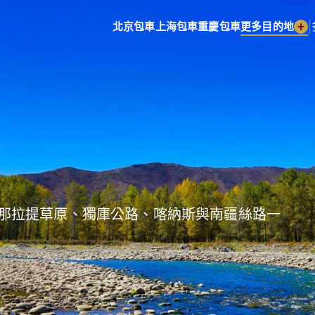
|
北京包車
上海包車
重慶包車
更多目的地
那拉提草原、獨庫公路、喀納斯與南疆絲路一