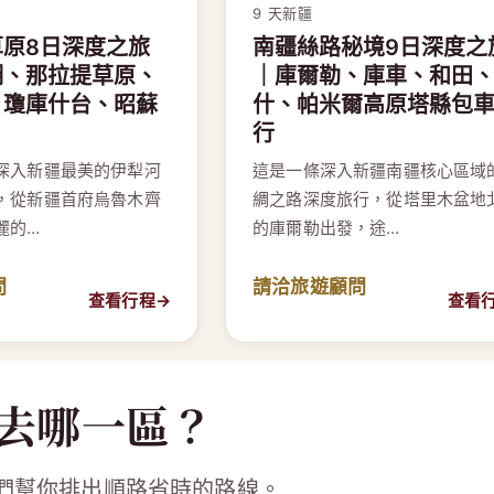
9 天
新疆
草原8日深度之旅
南疆絲路秘境9日深度之
湖、那拉提草原、
｜庫爾勒、庫車、和田
、瓊庫什台、昭蘇
什、帕米爾高原塔縣包
行
深入新疆最美的伊犁河
這是一條深入新疆南疆核心區域
，從新疆首府烏魯木齊
綢之路深度旅行，從塔里木盆地
麗的…
的庫爾勒出發，途…
問
請洽旅遊顧問
查看行程
→
查看
去哪一區？
們幫你排出順路省時的路線。