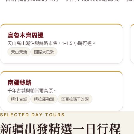
烏魯木齊周邊
天山高山湖泊與絲路市集，1–1.5 小時可達。
天山天池
國際大巴紮
南疆絲路
千年古城與帕米爾高原。
喀什古城
喀拉庫勒湖
塔克拉瑪干沙漠
SELECTED DAY TOURS
新疆出發精選一日行程