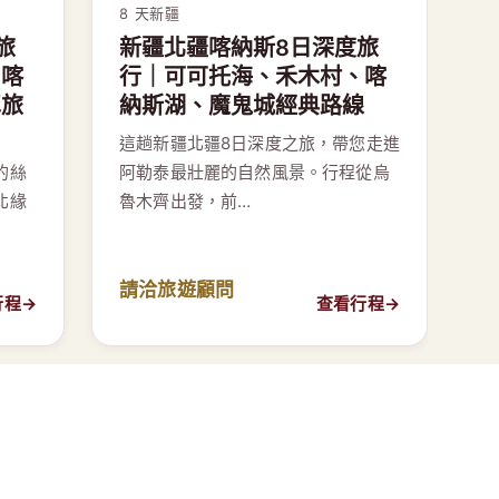
8 天
新疆
旅
新疆北疆喀納斯8日深度旅
、喀
行｜可可托海、禾木村、喀
車旅
納斯湖、魔鬼城經典路線
這趟新疆北疆8日深度之旅，帶您走進
的絲
阿勒泰最壯麗的自然風景。行程從烏
北緣
魯木齊出發，前…
請洽旅遊顧問
行程
→
查看行程
→