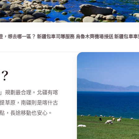
社
遊，想去哪一區？
新疆包車司導服務
烏魯木齊機場接送
新疆包車車
？
」規劃最合理。北疆有喀
提草原，南疆則是喀什古
點，長途移動也安心。