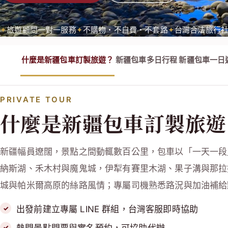
旅遊顧問一對一服務
不購物・不自費・不套路
台灣合法旅行
什麼是新疆包車訂製旅遊？
新疆包車多日行程
新疆包車一日
PRIVATE TOUR
什麼是新疆包車訂製旅遊
新疆幅員遼闊，景點之間動輒數百公里，包車以「一天一段
納斯湖、禾木村與魔鬼城，伊犁有賽里木湖、果子溝與那拉
城與帕米爾高原的絲路風情；專屬司機熟悉路況與加油補給
出發前建立專屬 LINE 群組，台灣客服即時協助