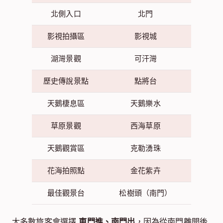
北側入口
北門
影視拍攝區
影視城
湖灣景觀
可汗灣
歷史傳說景點
點將台
天鵝棲息區
天鵝樂水
草原景觀
西海草原
天鵝觀賞區
克勒湧珠
花海拍照點
金花紫卉
最佳觀景台
松樹頭（南門）
大多數旅客會選擇
東門進、南門出
，因為從南門離開後