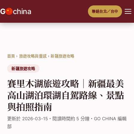
跳
G
china
聯絡台北／台中
至
主
要
內
容
首頁
›
旅遊攻略與靈感
›
新疆旅遊攻略
新疆旅遊攻略
賽里木湖旅遊攻略｜新疆最美
高山湖泊環湖自駕路線、景點
與拍照指南
更新於 2026-03-15・閱讀時間約 5 分鐘・GO CHINA 編輯
部