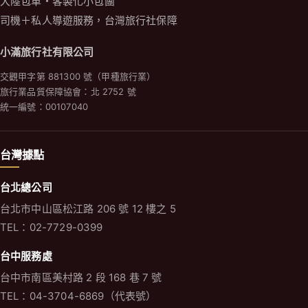
大陸包車・客製化小包團
司機＋私人導遊服務，台灣旅行社保障
小滿旅行社有限公司
交觀甲字第 881300 號（甲種旅行業）
旅行業品質保障協會：北 2752 號
統一編號：00107040
台灣據點
台北總公司
台北市中山區松江路 206 號 12 樓之 5
TEL：02-7729-0399
台中服務處
台中市南區美村路 2 段 168 巷 7 號
TEL：04-3704-6869（代表號）