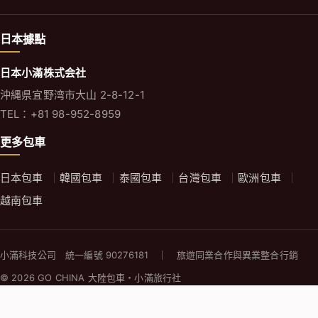
日本據點
日本小滿株式会社
沖縄県宜野湾市大山 2-8-12-1
TEL：+81 98-952-8959
更多包車
日本包車
韓國包車
泰國包車
台灣包車
歐洲包車
越南包車
小滿科技公司 統一編號 90276181 ｜ 旅遊同業合作與異業整合行銷
© 2026 GO CHINA 大陸包車・小滿旅行社