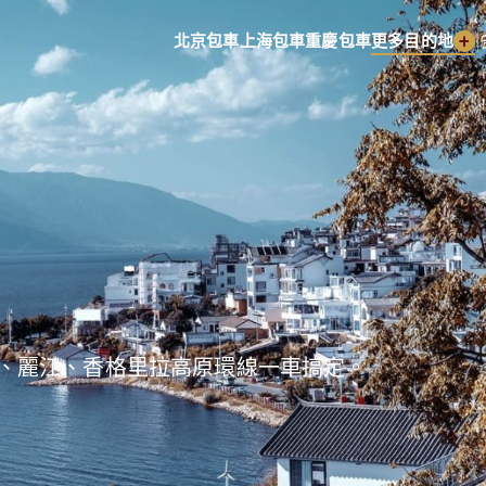
|
北京包車
上海包車
重慶包車
更多目的地
、麗江、香格里拉高原環線一車搞定。