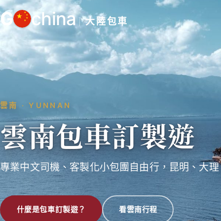
跳
G
china
至
大陸包車
主
要
內
容
雲南 ‧ YUNNAN
雲南包車訂製遊
專業中文司機、客製化小包團自由行，昆明、大理
什麼是包車訂製遊？
看雲南行程