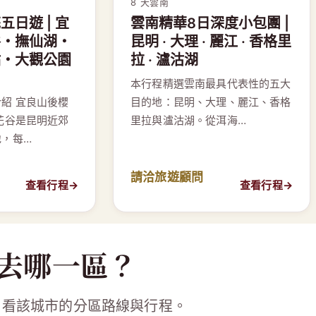
8 天
雲南
日遊 | 宜
雲南精華8日深度小包團 |
谷・撫仙湖・
昆明 · 大理 · 麗江 · 香格里
點・大觀公園
拉 · 瀘沽湖
本行程精選雲南最具代表性的五大
紹 宜良山後櫻
目的地：昆明、大理、麗江、香格
花谷是昆明近郊
里拉與瀘沽湖。從洱海…
地，每…
請洽旅遊顧問
查看行程
→
查看行程
→
去哪一區？
片看該城市的分區路線與行程。