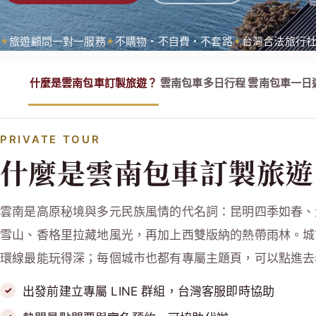
旅遊顧問一對一服務
不購物・不自費・不套路
台灣合法旅行
什麼是雲南包車訂製旅遊？
雲南包車多日行程
雲南包車一日
PRIVATE TOUR
什麼是雲南包車訂製旅遊
雲南是高原秘境與多元民族風情的代名詞：昆明四季如春、
雪山、香格里拉藏地風光，再加上西雙版納的熱帶雨林。城
環線最能玩得深；每個城市也都有專屬主題頁，可以點進去
出發前建立專屬 LINE 群組，台灣客服即時協助