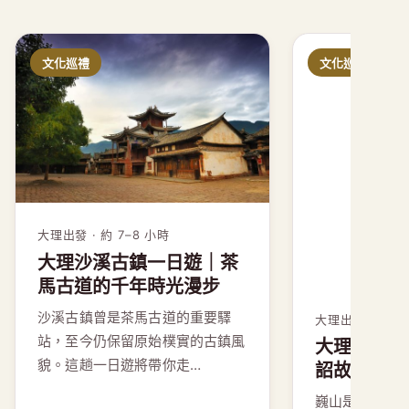
文化巡禮
文化巡禮
大理出發 · 約 7–8 小時
大理出發 · 約 9
大理沙溪古鎮一日遊｜茶
大理巍山古
馬古道的千年時光漫步
詔故都的歷
沙溪古鎮曾是茶馬古道的重要驛
巍山是南詔國
站，至今仍保留原始樸實的古鎮風
存完整的古城
貌。這趟一日遊將帶你走…
趟一日遊將帶