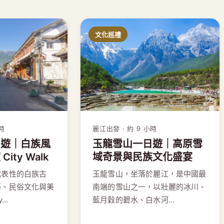
文化巡禮
小時
麗江出發 · 約 9 小時
日遊｜白族風
玉龍雪山一日遊｜高原雪
ity Walk
域奇景與民族文化盛宴
代表性的白族古
玉龍雪山，坐落於麗江，是中國最
築、民俗文化與美
南端的雪山之一，以壯麗的冰川、
y…
藍月穀的碧水、白水河…