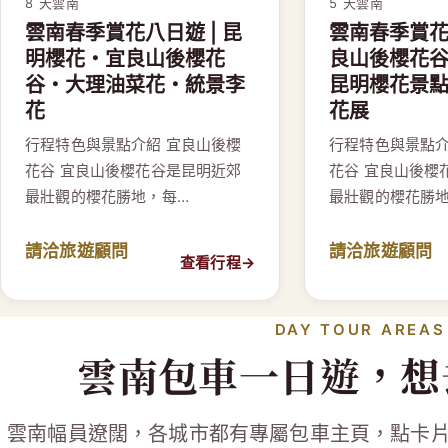
8 天
雲南
5 天
雲南
雲南春季賞花八日遊 | 昆
雲南春季賞花五
明櫻花・宜良山後櫻花
良山後櫻花
谷・大理油菜花・統景李
昆明櫻花景
花
花展
行程特色與景點介紹 宜良山後櫻
行程特色與景點介
花谷 宜良山後櫻花谷是昆明近郊
花谷 宜良山後櫻
最壯觀的櫻花勝地，每…
最壯觀的櫻花勝
請洽旅遊顧問
請洽旅遊顧問
查看行程
→
DAY TOUR AREAS
雲南包車一日遊，想
雲南幅員遼闊，各城市都有專屬包車主頁，點卡