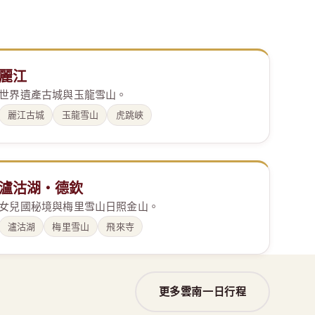
麗江
世界遺產古城與玉龍雪山。
麗江古城
玉龍雪山
虎跳峽
瀘沽湖・德欽
女兒國秘境與梅里雪山日照金山。
瀘沽湖
梅里雪山
飛來寺
更多雲南一日行程