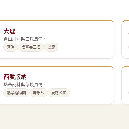
大理
蒼山洱海與白族風情。
洱海
崇聖寺三塔
雙廊
西雙版納
熱帶雨林與傣族風情。
熱帶植物園
野象谷
曼聽公園