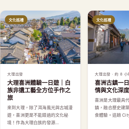
文化巡禮
文化巡禮
大理出發
大理出發 · 約 8 
大理喜洲體驗一日遊｜白
喜洲古鎮一
族非遺工藝全方位手作之
情與文化深度 C
旅
喜洲是大理最具
來到大理，除了洱海風光與古城漫
鎮，融合歷史建
遊，喜洲更是不能錯過的文化秘
食體驗。這趟 Cit
境！作為大理白族的發源…