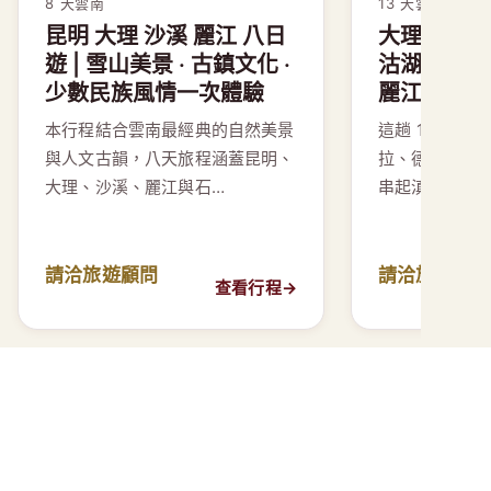
8 天
雲南
13 天
雲南
昆明 大理 沙溪 麗江 八日
大理麗江香
遊 | 雪山美景 · 古鎮文化 ·
沽湖 13 天
少數民族風情一次體驗
麗江香格里
本行程結合雲南最經典的自然美景
這趟 13 天
與人文古韻，八天旅程涵蓋昆明、
拉、德欽、瀘
大理、沙溪、麗江與石…
串起滇西北最
請洽旅遊顧問
請洽旅遊顧
查看行程
→