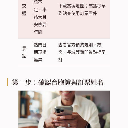
訊不
交
下載高德地圖；高鐵提早
足、車
通
到站並使用訂票證件
站大且
安檢要
時間
熱門日
查看官方預約規則，故
景
期現場
宮、長城等熱門景點提早
點
無票
訂
第一步：確認台胞證與訂票姓名