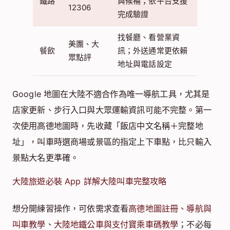
鐵路
與候補；依平台支援
12306
完成驗證
找餐廳、看營業資
美團、大
餐飲
訊；外送通常更依賴
眾點評
地址與電話設定
Google 地圖在大陸不適合作為唯一導航工具，尤其是
店家更新、步行入口與大眾運輸資訊可能不完整。第一
次使用高德地圖時，先收藏「飯店中文名稱＋完整地
址」，叫車時選商場或景區的指定上下車點，比只輸入
景點大名更準確。
大陸旅遊必裝 App 詳解
大陸叫車完整攻略
想分開練習操作，可依需求查看
高德地圖註冊、導航與
叫車教學
、
大陸地鐵公車與支付寶乘車碼教學
；不必每