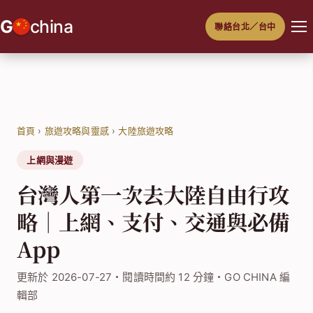
跳
G
china
聯絡台北／台中
至
主
要
內
容
首頁
›
旅遊攻略與靈感
›
大陸旅遊攻略
上網與漫遊
台灣人第一次去大陸自由行攻
略｜上網、支付、交通與必備
App
更新於 2026-07-27・閱讀時間約 12 分鐘・GO CHINA 編
輯部