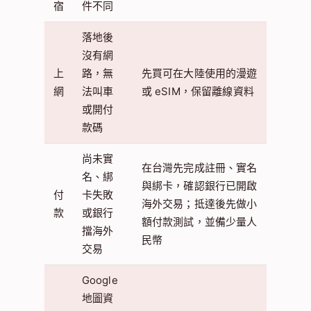
宿
件不同
落地後
沒有網
上
路，無
先買可在大陸使用的漫遊
網
法叫車
或 eSIM，保留離線資料
或開付
款碼
尚未實
在台灣先完成註冊、實名
名、綁
與綁卡，確認銀行已開啟
付
卡失敗
海外交易；抵達後先做小
款
或銀行
額付款測試，並備少量人
擋海外
民幣
交易
Google
地圖資