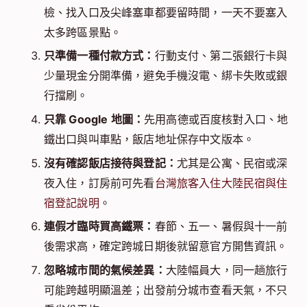
檢、找入口及尖峰塞車都要留時間，一天不要塞入
太多跨區景點。
只準備一種付款方式：
行動支付、第二張銀行卡與
少量現金分開準備，避免手機沒電、綁卡失敗或銀
行擋刷。
只靠 Google 地圖：
先用高德或百度核對入口、地
鐵出口與叫車點，飯店地址保存中文版本。
沒有確認飯店接待與登記：
尤其是公寓、民宿或深
夜入住，訂房前可先看
台灣旅客入住大陸民宿與住
宿登記說明
。
連假才臨時買高鐵票：
春節、五一、暑假與十一前
後需求高，確定跨城日期後就留意官方開售資訊。
忽略城市間的氣候差異：
大陸幅員大，同一趟旅行
可能跨越明顯溫差；出發前分城市查看天氣，不只