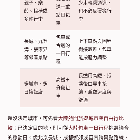
親子、樂
少走轉乘通道，
送＋重
齡、輪椅或
也不必反覆搬行
點日包
多件行李
李
車
包車或
長城、九寨
上下車點與回程
合適的
溝、張家界
銜接較難，包車
一日行
等郊區景點
能按體力調整
程
長途用高鐵，抵
高鐵＋
多城市、多
達後由專車接
分段包
日換飯店
續，兼顧速度與
車
舒適
還沒決定城市，可先看
大陸熱門旅遊城市與自由行比
較
；已決定目的地，則可從
大陸包車一日行程
挑選適合
的移動日。像北京長城、成都近郊或雲南跨景點路線，