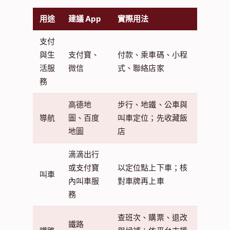
用途
建議 App
實際用法
支付
與生
支付寶、
付款、乘車碼、小程
活服
微信
式、聯絡店家
務
高德地
步行、地鐵、公車與
導航
圖、百度
叫車定位；先收藏飯
地圖
店
滴滴出行
或支付寶
以定位點上下車；核
叫車
內叫車服
對車牌再上車
務
查班次、購票、退改
鐵路