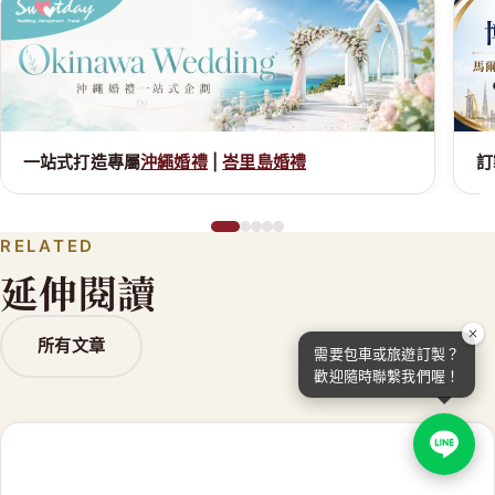
訂製難忘的
馬爾地夫
假期
A
RELATED
延伸閱讀
所有文章
需要包車或旅遊訂製？
歡迎隨時聯繫我們喔！