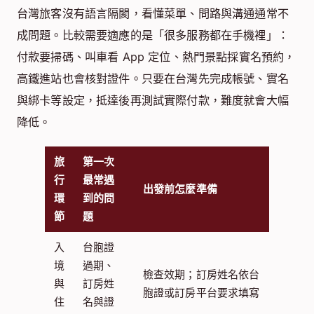
台灣旅客沒有語言隔閡，看懂菜單、問路與溝通通常不
成問題。比較需要適應的是「很多服務都在手機裡」：
付款要掃碼、叫車看 App 定位、熱門景點採實名預約，
高鐵進站也會核對證件。只要在台灣先完成帳號、實名
與綁卡等設定，抵達後再測試實際付款，難度就會大幅
降低。
旅
第一次
行
最常遇
出發前怎麼準備
環
到的問
節
題
入
台胞證
境
過期、
檢查效期；訂房姓名依台
與
訂房姓
胞證或訂房平台要求填寫
住
名與證