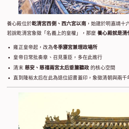
養心殿位於
乾清宮西側、西六宮以南
，始建於明嘉靖十六
若說乾清宮象徵「名義上的皇權」，那麼
養心殿就是清
雍正皇帝起，改為
冬季寢宮兼理政場所
皇帝日常批奏章、召見重臣，多在此進行
清末
慈安、慈禧兩宮太后垂簾聽政
的核心空間
直到隆裕太后在此為退位詔書蓋印，象徵清朝與兩千