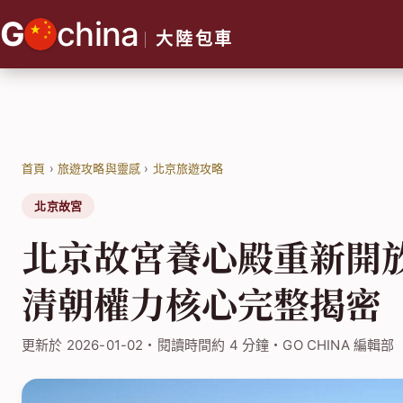
跳
G
china
至
大陸包車
主
要
內
容
首頁
›
旅遊攻略與靈感
›
北京旅遊攻略
北京故宮
北京故宮養心殿重新開
清朝權力核心完整揭密
更新於 2026-01-02・閱讀時間約 4 分鐘・GO CHINA 編輯部