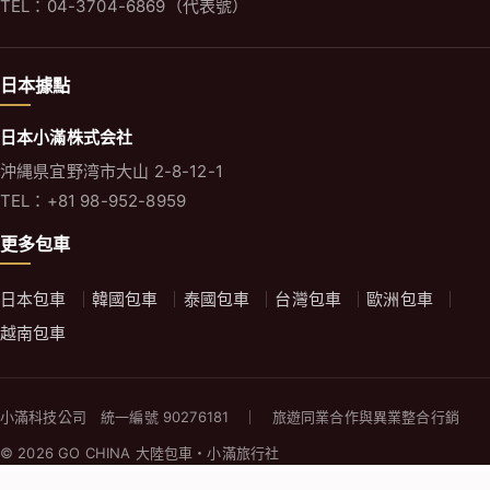
TEL：04-3704-6869（代表號）
日本據點
日本小滿株式会社
沖縄県宜野湾市大山 2-8-12-1
TEL：+81 98-952-8959
更多包車
日本包車
韓國包車
泰國包車
台灣包車
歐洲包車
越南包車
小滿科技公司 統一編號 90276181 ｜ 旅遊同業合作與異業整合行銷
© 2026 GO CHINA 大陸包車・小滿旅行社