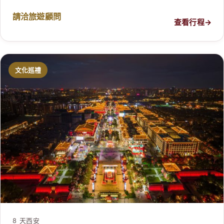
請洽旅遊顧問
查看行程
→
文化巡禮
8 天
西安