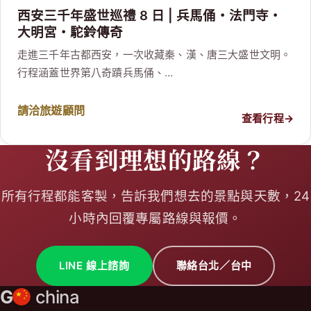
西安三千年盛世巡禮 8 日 | 兵馬俑・法門寺・
大明宮・駝鈴傳奇
走進三千年古都西安，一次收藏秦、漢、唐三大盛世文明。
行程涵蓋世界第八奇蹟兵馬俑、…
請洽旅遊顧問
查看行程
→
沒看到理想的路線？
所有行程都能客製，告訴我們想去的景點與天數，24
小時內回覆專屬路線與報價。
LINE 線上諮詢
聯絡台北／台中
G
china