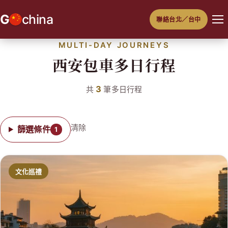
跳
G
china
聯絡台北／台中
至
主
MULTI-DAY JOURNEYS
要
西安包車多日行程
內
容
3
共
筆多日行程
清除
篩選條件
1
文化巡禮