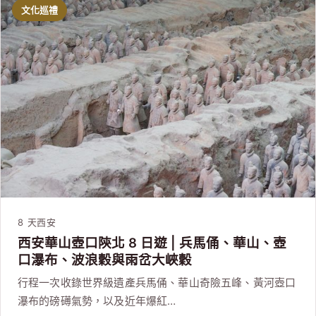
文化巡禮
8 天
西安
西安華山壺口陝北 8 日遊 | 兵馬俑、華山、壺
口瀑布、波浪穀與雨岔大峽穀
行程一次收錄世界級遺產兵馬俑、華山奇險五峰、黃河壺口
瀑布的磅礡氣勢，以及近年爆紅…