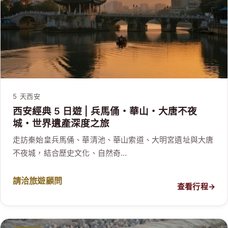
5 天
西安
西安經典 5 日遊 | 兵馬俑・華山・大唐不夜
城・世界遺產深度之旅
走訪秦始皇兵馬俑、華清池、華山索道、大明宮遺址與大唐
不夜城，結合歷史文化、自然奇…
請洽旅遊顧問
查看行程
→