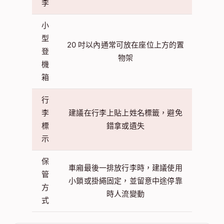
李
小
型
20 吋以內通常可放在座位上方的置
登
物架
機
箱
行
李
建議在行李上貼上姓名標籤，避免
標
錯拿或遺失
示
保
車廂最後一排放行李時，建議使用
管
小鎖或掛繩固定，並留意中途停靠
方
時人流變動
式