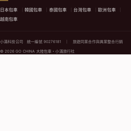
日本包車
韓國包車
泰國包車
台灣包車
歐洲包車
越南包車
小滿科技公司 統一編號 90276181 ｜ 旅遊同業合作與異業整合行銷
© 2026 GO CHINA 大陸包車・小滿旅行社