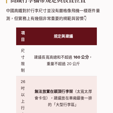
中國高鐵對於行李尺寸並沒有嚴格像飛機一樣逐件量
測，但實務上有幾個非常重要的規範與習慣👇
項
規定與建議
目
尺
寸
建議長寬高總和不超過
160 公分
，
限
重量不超過 20 公斤
制
26
吋
無法放置在頭頂行李架
（太寬太厚
以
會卡住），建議放在車廂最後一排
上
的「大型行李區」
行