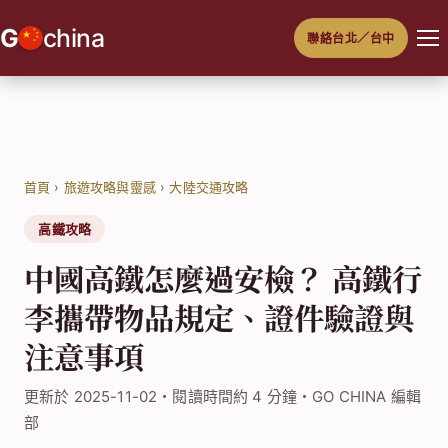
跳
G
china
聯絡台北／台中
至
主
要
內
容
首頁
›
旅遊攻略與靈感
›
大陸交通攻略
高鐵攻略
中國高鐵怎麼過安檢？ 高鐵行
李攜帶物品規定、證件驗證與
注意事項
更新於 2025-11-02・閱讀時間約 4 分鐘・GO CHINA 編輯
部