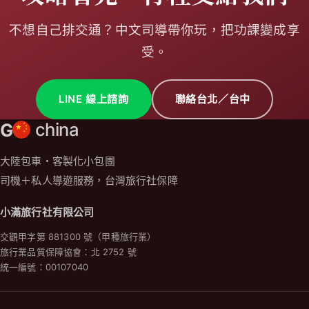
不想自己排交通？中文司導帶你玩，把功課變成享
受。
LINE 線上諮詢
聯絡台北／台中
G
china
大陸包車・客製化小包團
司機＋私人導遊服務，台灣旅行社保障
小滿旅行社有限公司
交觀甲字第 881300 號（甲種旅行業）
旅行業品質保障協會：北 2752 號
統一編號：00107040