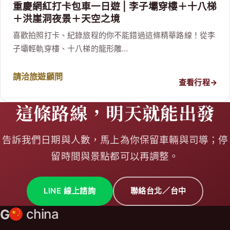
重慶網紅打卡包車一日遊 | 李子壩穿樓＋十八梯
＋洪崖洞夜景＋天空之境
喜歡拍照打卡、紀錄旅程的你不能錯過這條精華路線！從李
子壩輕軌穿樓、十八梯的龍形雕…
請洽旅遊顧問
查看行程
→
這條路線，明天就能出發
告訴我們日期與人數，馬上為你保留車輛與司導；停
留時間與景點都可以再調整。
LINE 線上諮詢
聯絡台北／台中
G
china