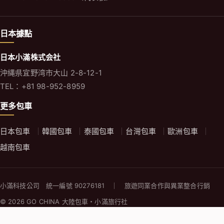
日本據點
日本小滿株式会社
沖縄県宜野湾市大山 2-8-12-1
TEL：+81 98-952-8959
更多包車
日本包車
韓國包車
泰國包車
台灣包車
歐洲包車
越南包車
小滿科技公司 統一編號 90276181 ｜ 旅遊同業合作與異業整合行銷
© 2026 GO CHINA 大陸包車・小滿旅行社