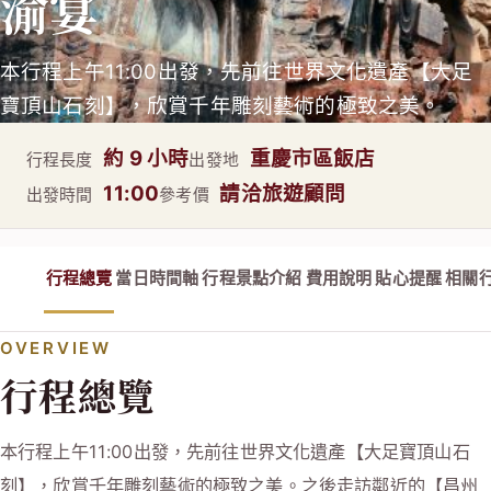
渝宴
本行程上午11:00出發，先前往世界文化遺產【大足
寶頂山石刻】，欣賞千年雕刻藝術的極致之美。
約 9 小時
重慶市區飯店
行程長度
出發地
11:00
請洽旅遊顧問
出發時間
參考價
行程總覽
當日時間軸
行程景點介紹
費用說明
貼心提醒
相關
OVERVIEW
行程總覽
本行程上午11:00出發，先前往世界文化遺產【大足寶頂山石
刻】，欣賞千年雕刻藝術的極致之美。之後走訪鄰近的【昌州