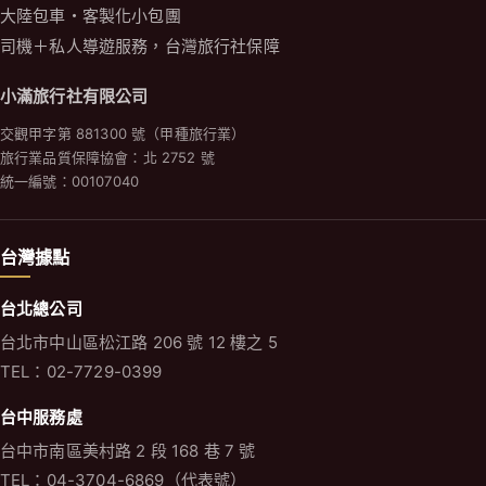
大陸包車・客製化小包團
司機＋私人導遊服務，台灣旅行社保障
小滿旅行社有限公司
交觀甲字第 881300 號（甲種旅行業）
旅行業品質保障協會：北 2752 號
統一編號：00107040
台灣據點
台北總公司
台北市中山區松江路 206 號 12 樓之 5
TEL：02-7729-0399
台中服務處
台中市南區美村路 2 段 168 巷 7 號
TEL：04-3704-6869（代表號）