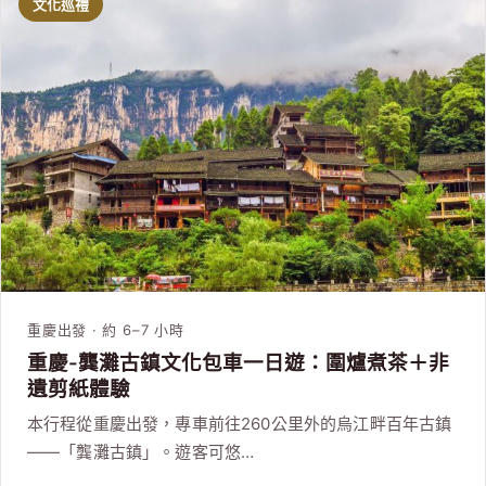
文化巡禮
重慶出發 · 約 6–7 小時
重慶-龔灘古鎮文化包車一日遊：圍爐煮茶＋非
遺剪紙體驗
本行程從重慶出發，專車前往260公里外的烏江畔百年古鎮
——「龔灘古鎮」。遊客可悠…