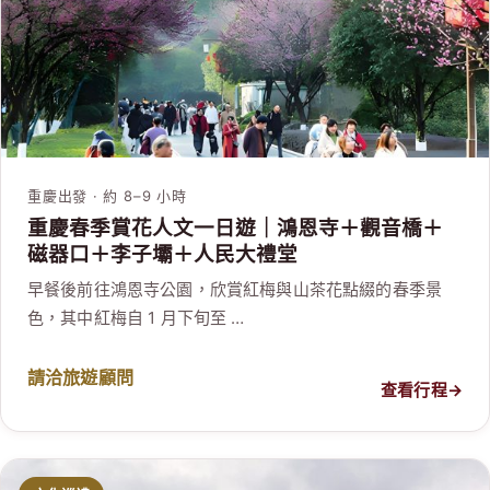
重慶出發 · 約 8–9 小時
重慶春季賞花人文一日遊｜鴻恩寺＋觀音橋＋
磁器口＋李子壩＋人民大禮堂
早餐後前往鴻恩寺公園，欣賞紅梅與山茶花點綴的春季景
色，其中紅梅自 1 月下旬至 …
請洽旅遊顧問
查看行程
→