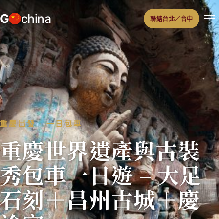
跳
G
china
聯絡台北／台中
至
主
要
內
容
重慶出發 ‧ 一日包車
重慶世界遺產與古裝
秀包車一日遊 – 大足
石刻＋昌州古城＋慶