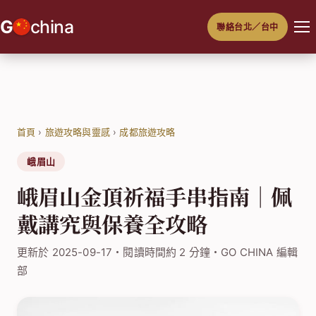
跳
G
china
聯絡台北／台中
至
主
要
內
容
首頁
›
旅遊攻略與靈感
›
成都旅遊攻略
峨眉山
峨眉山金頂祈福手串指南｜佩
戴講究與保養全攻略
更新於 2025-09-17・閱讀時間約 2 分鐘・GO CHINA 編輯
部