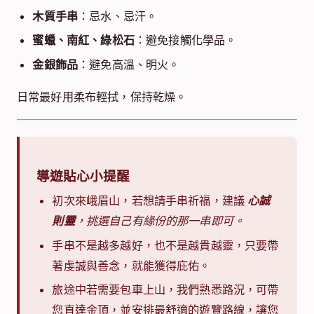
木質手串
：忌水、忌汗。
蜜蠟、南紅、綠松石
：避免接觸化學品。
金銀飾品
：避免高溫、明火。
日常最好用柔布輕拭，保持乾燥。
導遊貼心小提醒
初次來峨眉山，若想請手串祈福，建議
心誠
則靈
，挑選自己有緣份的那一串即可。
手串不是越多越好，也不是越貴越靈，只要帶
著虔誠與善念，就能獲得庇佑。
旅途中若需要包車上山，我們熟悉路況，可帶
您直達金頂，並安排最舒適的遊覽路線，讓您