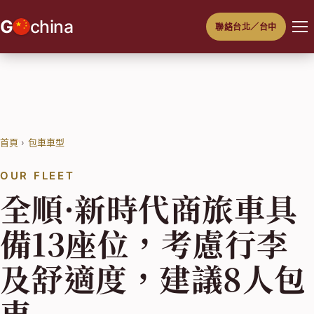
跳
G
china
聯絡台北／台中
至
主
要
內
容
首頁
›
包車車型
OUR FLEET
全順·新時代商旅車具
備13座位，考慮行李
及舒適度，建議8人包
車