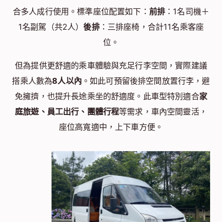
合多人成行使用。標準座位配置如下：
前排
：1名司機＋
1名副駕（共2人）
後排
：三排座椅，合計11名乘客座
位。
但為提供更舒適的乘車體驗與充足行李空間，實際建議
搭乘人數為
8人以內
。如此可預留後排空間放置行李，避
免擁擠，也提升長途乘坐的舒適度。此車型特別適合
家
庭旅遊、員工出行、團體行程
等需求，車內空間靈活，
座位高寬適中，上下車方便。