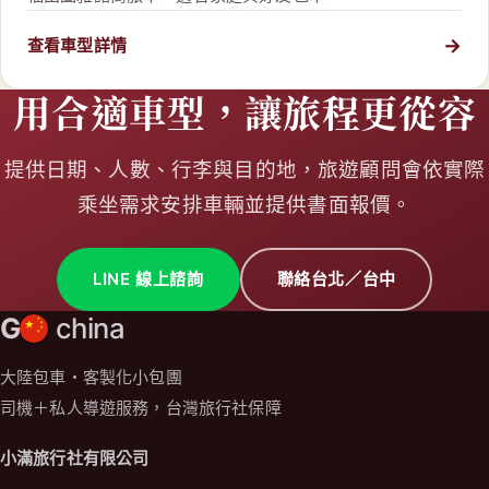
→
查看車型詳情
用合適車型，讓旅程更從容
提供日期、人數、行李與目的地，旅遊顧問會依實際
乘坐需求安排車輛並提供書面報價。
LINE 線上諮詢
聯絡台北／台中
G
china
大陸包車・客製化小包團
司機＋私人導遊服務，台灣旅行社保障
小滿旅行社有限公司