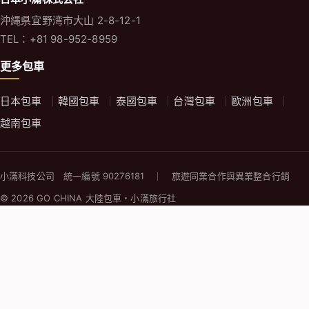
沖縄県宜野湾市大山 2-8-12-1
TEL：+81 98-952-8959
更多包車
日本包車
韓國包車
泰國包車
台灣包車
歐洲包車
越南包車
小滿科技公司 統一編號 90276181 ｜ 旅遊同業合作與異業整合行銷
© 2026 GO CHINA 大陸包車・小滿旅行社