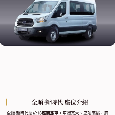
全順·新時代 座位介紹
全順·新時代屬於
13座商旅車
，車體寬大、座艙高挑，適