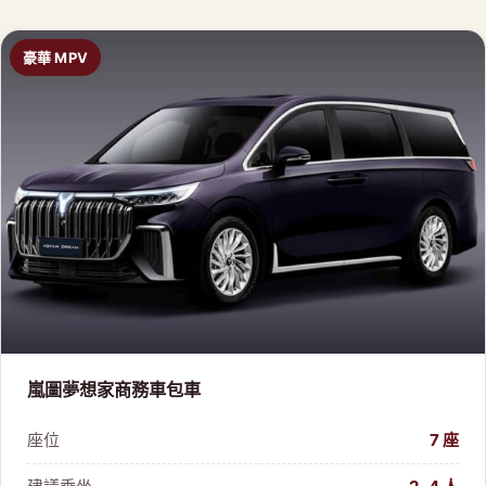
豪華 MPV
嵐圖夢想家商務車包車
座位
7 座