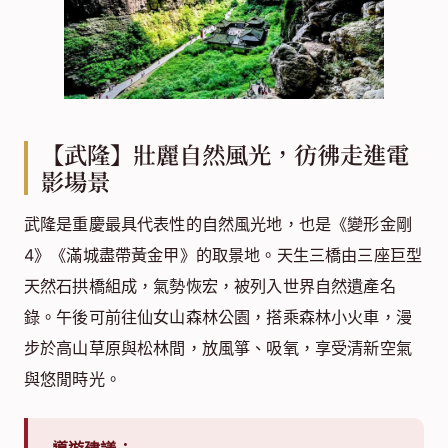
【武隆】壯麗自然風光，彷彿走進電
影場景
武隆是重慶最具代表性的自然風光地，也是《變形金剛
4》《滿城盡帶黃金甲》的取景地。天生三橋由三座巨型
天然石拱橋組成，氣勢恢宏，被列入世界自然遺產名
錄。午後可前往仙女山森林公園，搭乘森林小火車，漫
步於高山草原與松林間，放風箏、吸氧，享受清新空氣
與悠閒時光。