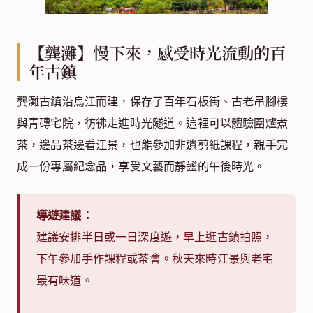
【龔灘】慢下來，感受時光流動的百
年古鎮
龔灘古鎮沿烏江而建，保存了百年石板街、古老吊腳樓
與青磚宅院，彷彿走進時光隧道。這裡可以體驗圍爐煮
茶，邊品茶邊看江景，也能參加非遺剪紙課程，親手完
成一份專屬紀念品，享受文藝而靜謐的午後時光。
導遊建議：
建議安排半日或一日深度遊，早上逛古鎮拍照，
下午參加手作課程或茶會。秋天來時江景與老宅
最有味道。