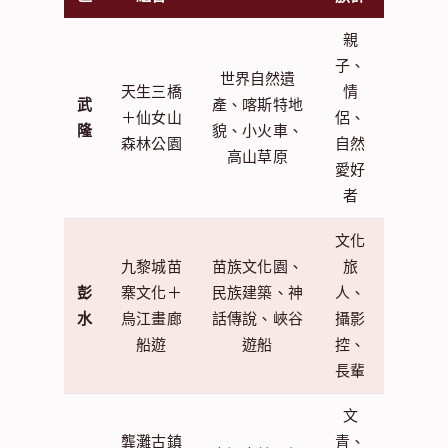
親
子、
世界自然遺
天生三橋
情
武
產、喀斯特地
＋仙女山
侶、
隆
貌、小火車、
森林公園
自然
高山草原
愛好
者
文化
九黎城苗
苗族文化園、
旅
彭
寨文化＋
民族建築、神
人、
水
烏江畫廊
話傳說、峽谷
攝影
船遊
遊船
控、
長輩
文
龔灘古鎮
青、