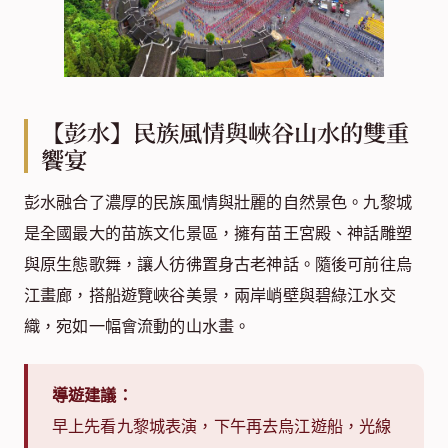
【彭水】民族風情與峽谷山水的雙重
饗宴
彭水融合了濃厚的民族風情與壯麗的自然景色。九黎城
是全國最大的苗族文化景區，擁有苗王宮殿、神話雕塑
與原生態歌舞，讓人彷彿置身古老神話。隨後可前往烏
江畫廊，搭船遊覽峽谷美景，兩岸峭壁與碧綠江水交
織，宛如一幅會流動的山水畫。
導遊建議：
早上先看九黎城表演，下午再去烏江遊船，光線