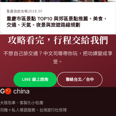
重慶旅遊攻略
2026.07
重慶市區景點 TOP10 與郊區景點推薦、美食、
交通、天氣、夜景與旅遊路線規劃
攻略看完，行程交給我們
不想自己排交通？中文司導帶你玩，把功課變成享
受。
LINE 線上諮詢
聯絡台北／台中
G
china
大陸包車・客製化小包團
司機＋私人導遊服務，台灣旅行社保障