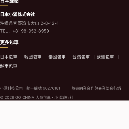
日本據點
日本小滿株式会社
沖縄県宜野湾市大山 2-8-12-1
TEL：+81 98-952-8959
更多包車
日本包車
韓國包車
泰國包車
台灣包車
歐洲包車
越南包車
小滿科技公司 統一編號 90276181 ｜ 旅遊同業合作與異業整合行銷
© 2026 GO CHINA 大陸包車・小滿旅行社