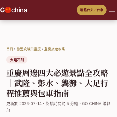
跳
G
china
聯絡台北／台中
至
主
要
內
容
首頁
›
旅遊攻略與靈感
›
重慶旅遊攻略
大足石刻
重慶周邊四大必遊景點全攻略
｜武隆、彭水、龔灘、大足行
程推薦與包車指南
更新於 2026-07-14・閱讀時間約 5 分鐘・GO CHINA 編輯
部