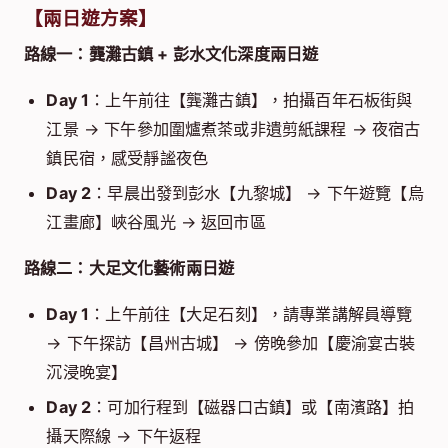
【兩日遊方案】
路線一：龔灘古鎮 + 彭水文化深度兩日遊
Day 1
：上午前往【龔灘古鎮】，拍攝百年石板街與
江景 → 下午參加圍爐煮茶或非遺剪紙課程 → 夜宿古
鎮民宿，感受靜謐夜色
Day 2
：早晨出發到彭水【九黎城】 → 下午遊覽【烏
江畫廊】峽谷風光 → 返回市區
路線二：大足文化藝術兩日遊
Day 1
：上午前往【大足石刻】，請專業講解員導覽
→ 下午探訪【昌州古城】 → 傍晚參加【慶渝宴古裝
沉浸晚宴】
Day 2
：可加行程到【磁器口古鎮】或【南濱路】拍
攝天際線 → 下午返程