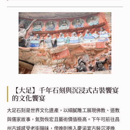
【大足】千年石刻與沉浸式古裝饗宴
的文化饗宴
大足石刻是世界文化遺產，以細膩雕工展現佛教、道教
與儒家故事，氣勢恢宏且藝術價值極高。下午可前往昌
州古城感受老街韻味，傍晚則進入慶渝宴古裝沉浸晚