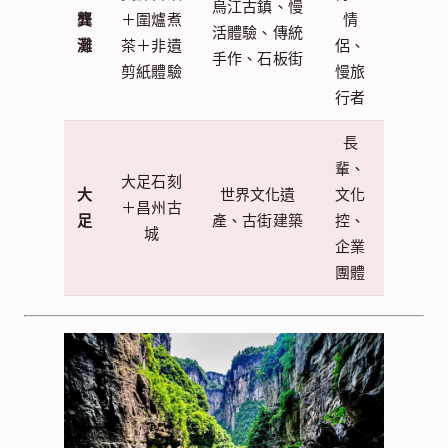
烏江古鎮、慢
龔
＋圍爐煮
情
活體驗、傳統
灘
茶＋非遺
侶、
手作、石板街
剪紙體驗
慢旅
行者
長
輩、
大足石刻
大
世界文化遺
文化
＋昌州古
足
產、古街建築
控、
城
企業
團體