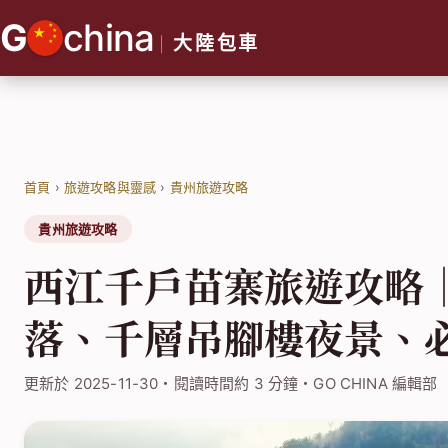
跳
G
china
至
大陸包車
主
要
內
容
首頁
›
旅遊攻略與靈感
›
貴州旅遊攻略
貴州旅遊攻略
西江千戶苗寨旅遊攻略
落、千層吊腳樓夜景、
更新於 2025-11-30・閱讀時間約 3 分鐘・GO CHINA 編輯部