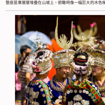
整座苗寨層層堆疊在山坡上，俯瞰時像一幅巨大的木色