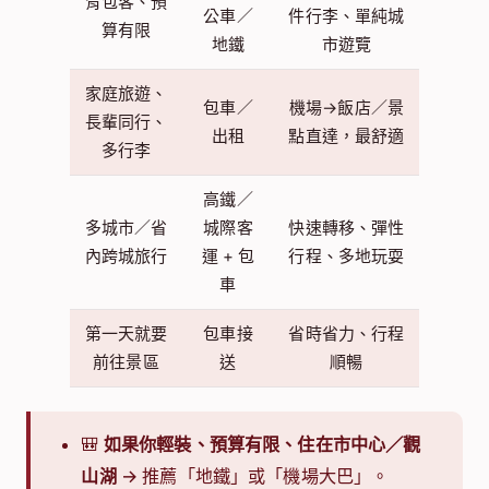
背包客、預
公車／
件行李、單純城
算有限
地鐵
市遊覽
家庭旅遊、
包車／
機場→飯店／景
長輩同行、
出租
點直達，最舒適
多行李
高鐵／
多城市／省
城際客
快速轉移、彈性
內跨城旅行
運 + 包
行程、多地玩耍
車
第一天就要
包車接
省時省力、行程
前往景區
送
順暢
🎒
如果你輕裝、預算有限、住在市中心／觀
山湖
→ 推薦「地鐵」或「機場大巴」。