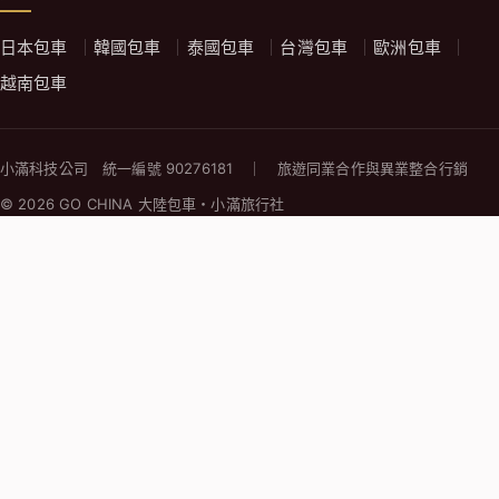
日本包車
韓國包車
泰國包車
台灣包車
歐洲包車
越南包車
小滿科技公司 統一編號 90276181 ｜ 旅遊同業合作與異業整合行銷
© 2026 GO CHINA 大陸包車・小滿旅行社