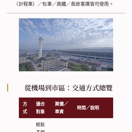
（計程車）／包車／高鐵／長途客運皆可使用。
從機場到市區：交通方式總覽
方
適合
票價／
時間／說明
式
對象
車資
輕鬆