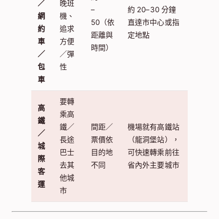
／
晚班
–
約 20–30 分鐘
網
機、
50（依
直達市中心或指
約
追求
距離與
定地點
車
方便
時間）
／
／彈
包
性
車
要轉
高
乘高
鐵
鐵／
間距／
機場就有高鐵站
／
長途
票價依
（龍洞堡站），
城
巴士
目的地
可快速轉乘前往
際
去其
不同
省內外主要城市
客
他城
運
市