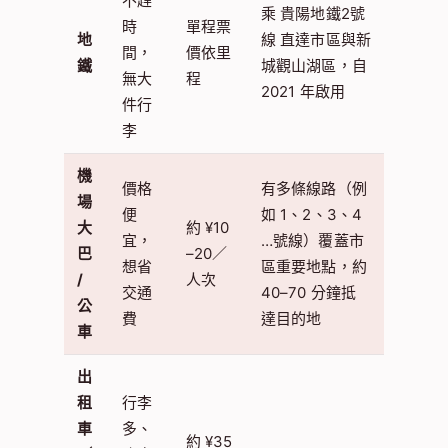
不趕
乘 貴陽地鐵2號
時
單程票
地
線 直達市區與新
間，
價依里
鐵
城觀山湖區，自
無大
程
2021 年啟用
件行
李
機
價格
有多條線路（例
場
便
如 1、2、3、4
大
約 ¥10
宜，
…號線）覆蓋市
巴
–20／
想省
區重要地點，約
/
人次
交通
40–70 分鐘抵
公
費
達目的地
車
出
租
行李
車
多、
約 ¥35