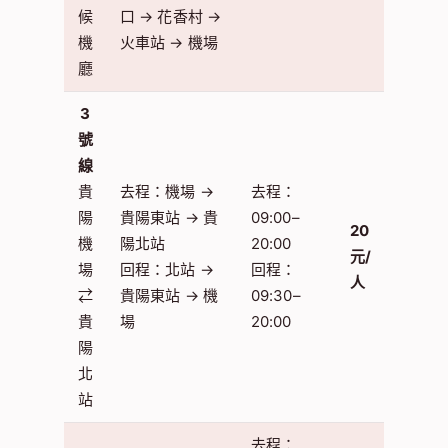
候
口 → 花香村 →
機
火車站 → 機場
廳
3
號
線
貴
去程：機場 →
去程：
陽
貴陽東站 → 貴
09:00–
20
機
陽北站
20:00
元/
場
回程：北站 →
回程：
人
⇄
貴陽東站 → 機
09:30–
貴
場
20:00
陽
北
站
去程：