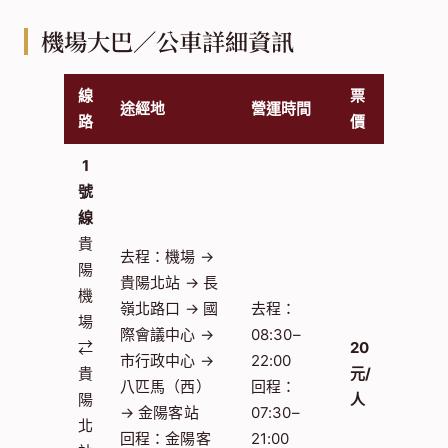
機場大巴／公車詳細資訊
線
票
途經地
營運時間
路
價
1
號
線
貴
去程：機場 →
陽
貴陽北站 → 長
機
嶺北路口 → 國
去程：
場
際會議中心 →
08:30–
⇄
20
市行政中心 →
22:00
貴
元/
八匹馬（西）
回程：
陽
人
→ 金陽客站
07:30–
北
回程：金陽客
21:00