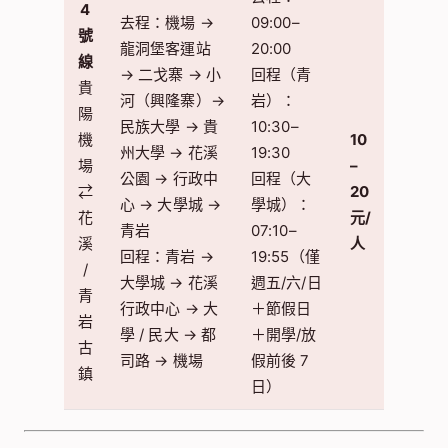
4
去程：機場 →
09:00–
號
龍洞堡客運站
20:00
線
→ 二戈寨 → 小
回程（青
貴
河（興隆寨）→
岩）：
陽
民族大學 → 貴
10:30–
機
10
州大學 → 花溪
19:30
場
–
公園 → 行政中
回程（大
⇄
20
心 → 大學城 →
學城）：
花
元/
青岩
07:10–
溪
人
回程：青岩 →
19:55（僅
/
大學城 → 花溪
週五/六/日
青
行政中心 → 大
＋節假日
岩
學 / 民大 → 都
＋開學/放
古
司路 → 機場
假前後 7
鎮
日）