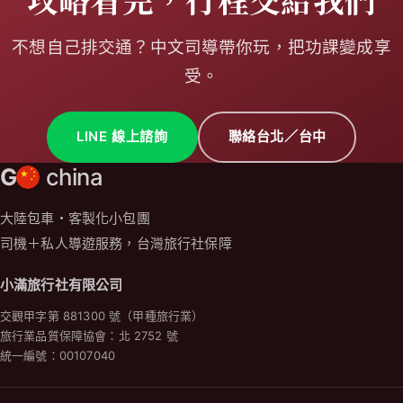
不想自己排交通？中文司導帶你玩，把功課變成享
受。
LINE 線上諮詢
聯絡台北／台中
G
china
大陸包車・客製化小包團
司機＋私人導遊服務，台灣旅行社保障
小滿旅行社有限公司
交觀甲字第 881300 號（甲種旅行業）
旅行業品質保障協會：北 2752 號
統一編號：00107040