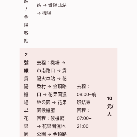
站
站 → 貴陽北站
/
→ 機場
金
陽
客
站
2
號
去程：機場 →
線
市南路口 → 貴
貴
陽火車站 → 花
陽
香村 → 金頂路
去程：
機
口 → 花果園濕
08:00–航
10
場
地公園 → 花果
班結束
元/
⇄
園候機廳
回程：
人
花
回程：候機廳
07:00–
果
→ 花果園濕地
21:00
園
公園 → 金頂路