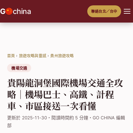
跳
G
china
聯絡台北／台中
至
主
要
內
容
首頁
›
旅遊攻略與靈感
›
貴州旅遊攻略
機場交通
貴陽龍洞堡國際機場交通全攻
略｜機場巴士、高鐵、計程
車、市區接送一次看懂
更新於 2025-11-30・閱讀時間約 5 分鐘・GO CHINA 編輯
部