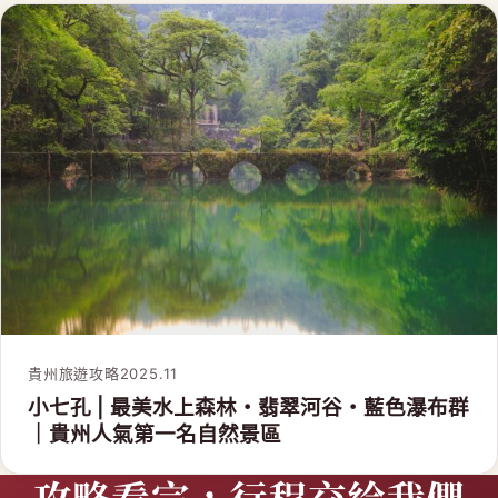
貴州旅遊攻略
2025.11
小七孔 | 最美水上森林・翡翠河谷・藍色瀑布群
｜貴州人氣第一名自然景區
攻略看完，行程交給我們