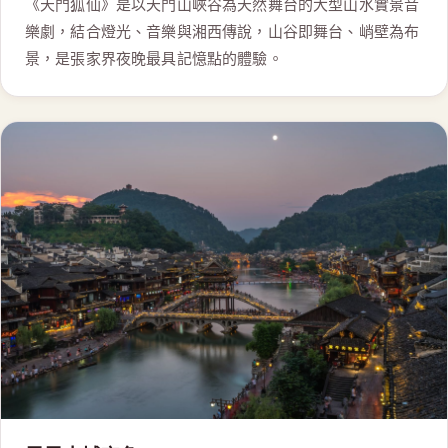
《天門狐仙》是以天門山峽谷為天然舞台的大型山水實景音
樂劇，結合燈光、音樂與湘西傳說，山谷即舞台、峭壁為布
景，是張家界夜晚最具記憶點的體驗。