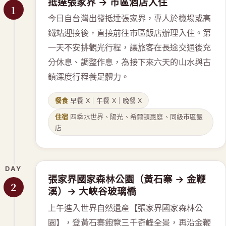
抵達張家界 → 市區酒店入住
1
今日自台灣出發抵達張家界，專人於機場或高
鐵站迎接後，直接前往市區飯店辦理入住。第
一天不安排觀光行程，讓旅客在長途交通後充
分休息、調整作息，為接下來六天的山水與古
鎮深度行程養足體力。
餐食
早餐 X｜午餐 X｜晚餐 X
住宿
四季水世界、陽光、希爾頓惠庭、同級市區飯
店
DAY
張家界國家森林公園（黃石寨 → 金鞭
2
溪）→ 大峽谷玻璃橋
上午進入世界自然遺產【張家界國家森林公
園】，登黃石寨飽覽三千奇峰全景，再沿金鞭