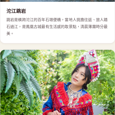
沱江跳岩
跳岩是橫跨沱江的百年石墩便橋，當地人挑擔往返、旅人踏
石過江，是鳳凰古城最有生活感的取景點，清晨薄霧時分最
美。