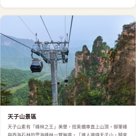
天子山景區
天子山素有「峰林之王」美譽，搭乘纜車直上山頂，御筆峰
與西海石林的雲海峰林一覽無遺，「誰人識得天子山，歸來