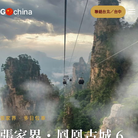
跳
G
china
聯絡台北／台中
至
主
要
內
容
張家界 ‧ 多日包車
張家界・鳳凰古城 6