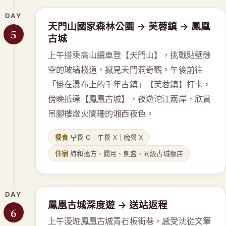
DAY
天門山國家森林公園 → 芙蓉鎮 → 鳳凰
5
古城
上午搭乘高山纜車登【天門山】，挑戰貼壁懸
空的玻璃棧道，撼見天門洞奇觀。午後前往
「掛在瀑布上的千年古鎮」【芙蓉鎮】打卡，
傍晚抵達【鳳凰古城】，夜遊沱江兩岸，欣賞
吊腳樓燈火闌珊的湘西夜色。
餐食
早餐 O｜午餐 X｜晚餐 X
住宿
詩和遠方、攔月、凱盛、同級古城飯店
DAY
鳳凰古城深度遊 → 送站返程
6
上午漫遊鳳凰古城青石板街巷，感受沈從文筆