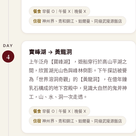
餐食
早餐 O｜午餐 X｜晚餐 X
住宿
神州界、青和錦江、鉑爾曼、同級武陵源飯店
DAY
寶峰湖 → 黃龍洞
4
上午泛舟【寶峰湖】，遊船穿行於高山平湖之
間，欣賞湖光山色與峰林倒影。下午探訪被譽
為「世界溶洞奇觀」的【黃龍洞】，在億年鐘
乳石構成的地下宮殿中，見識大自然的鬼斧神
工，山、水、洞一次走透。
餐食
早餐 O｜午餐 X｜晚餐 X
住宿
神州界、青和錦江、鉑爾曼、同級武陵源飯店