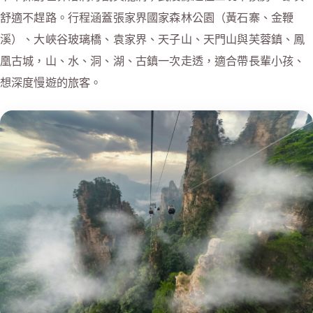
舒適不趕路。行程涵蓋張家界國家森林公園（黃石寨、金鞭
溪）、大峽谷玻璃橋、袁家界、天子山、天門山與芙蓉鎮、鳳
凰古城，山、水、洞、湖、古鎮一次走透，適合帶長輩小孩、
想深度慢遊的旅客。