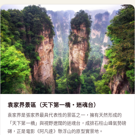
袁家界景區（天下第一橋・迷魂台）
袁家界是張家界最具代表性的景區之一，擁有天然形成的
「天下第一橋」與視野遼闊的迷魂台，成排石柱山峰氣勢磅
礡，正是電影《阿凡達》懸浮山的原型實景地。