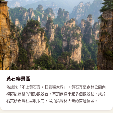
黃石寨景區
俗話說「不上黃石寨，枉到張家界」。黃石寨是森林公園內
視野最遼闊的環形觀景台，寨頂步道串起多個觀景點，成片
石英砂岩峰柱盡收眼底，是拍攝峰林大景的首選位置。