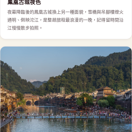
鳳凰古城夜色
夜幕降臨後的鳳凰古城換上另一種面貌，雪橋與吊腳樓燈火
通明、倒映沱江，是整趟旅程最浪漫的一晚，記得留時間沿
江慢慢散步拍照。