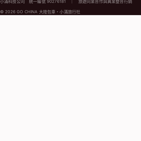
小滿科技公司 統一編號 90276181 ｜ 旅遊同業合作與異業整合行銷
© 2026 GO CHINA 大陸包車・小滿旅行社