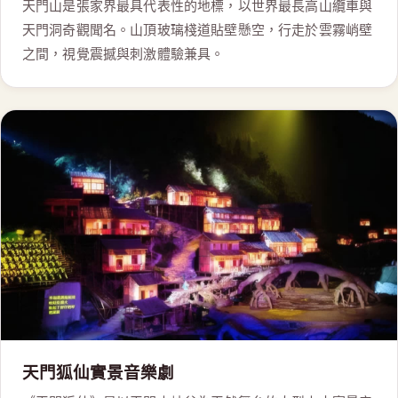
天門山是張家界最具代表性的地標，以世界最長高山纜車與
天門洞奇觀聞名。山頂玻璃棧道貼壁懸空，行走於雲霧峭壁
之間，視覺震撼與刺激體驗兼具。
天門狐仙實景音樂劇