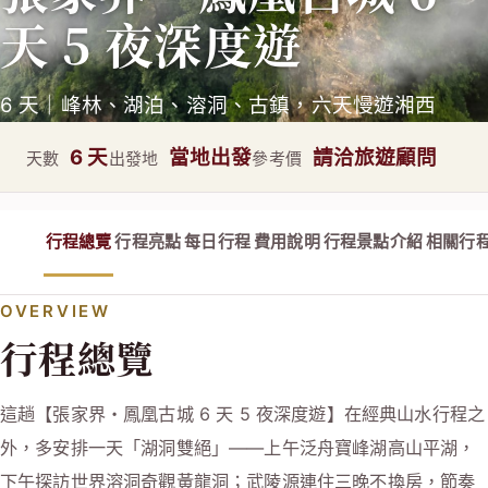
天 5 夜深度遊
6 天｜峰林、湖泊、溶洞、古鎮，六天慢遊湘西
6 天
當地出發
請洽旅遊顧問
天數
出發地
參考價
行程總覽
行程亮點
每日行程
費用說明
行程景點介紹
相關行
OVERVIEW
行程總覽
這趟【張家界・鳳凰古城 6 天 5 夜深度遊】在經典山水行程之
外，多安排一天「湖洞雙絕」——上午泛舟寶峰湖高山平湖，
下午探訪世界溶洞奇觀黃龍洞；武陵源連住三晚不換房，節奏