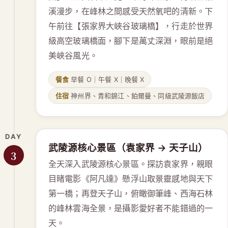
溪漫步，在峰林之間感受天然氧吧的清新。下
午前往【張家界大峽谷玻璃橋】，行走於世界
級高空玻璃橋面，腳下是萬丈深淵，眼前是絕
美峽谷風光。
餐食
早餐 O｜午餐 X｜晚餐 X
住宿
神州界、青和錦江、鉑爾曼、同級武陵源飯店
DAY
武陵源核心景區（袁家界 → 天子山）
3
全天深入武陵源核心景區。探訪袁家界，親眼
目睹電影《阿凡達》懸浮山取景靈感地與天下
第一橋；再登天子山，俯瞰御筆峰、西海石林
的峰林雲海全景，是攝影愛好者不能錯過的一
天。