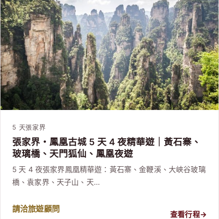
5 天
張家界
張家界・鳳凰古城 5 天 4 夜精華遊｜黃石寨、
玻璃橋、天門狐仙、鳳凰夜遊
5 天 4 夜張家界鳳凰精華遊：黃石寨、金鞭溪、大峽谷玻璃
橋、袁家界、天子山、天…
請洽旅遊顧問
查看行程
→