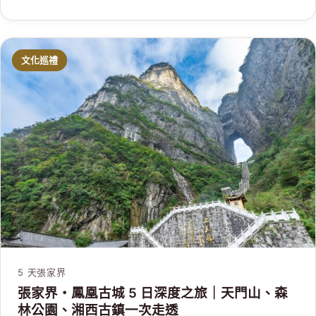
文化巡禮
5 天
張家界
張家界・鳳凰古城 5 日深度之旅｜天門山、森
林公園、湘西古鎮一次走透