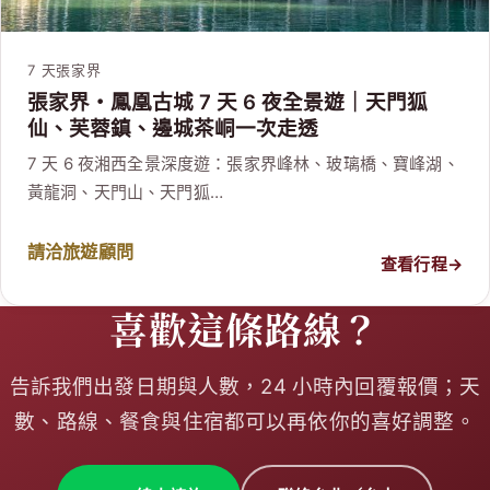
7 天
張家界
張家界・鳳凰古城 7 天 6 夜全景遊｜天門狐
仙、芙蓉鎮、邊城茶峒一次走透
7 天 6 夜湘西全景深度遊：張家界峰林、玻璃橋、寶峰湖、
黃龍洞、天門山、天門狐…
請洽旅遊顧問
查看行程
→
喜歡這條路線？
告訴我們出發日期與人數，24 小時內回覆報價；天
數、路線、餐食與住宿都可以再依你的喜好調整。