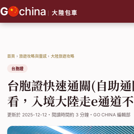
跳
G
china
至
大陸包車
主
要
內
容
首頁
›
旅遊攻略與靈感
›
大陸旅遊攻略
台胞證
台胞證快速通關(自助通
看，入境大陸走e通道
更新於 2025-12-12・閱讀時間約 3 分鐘・GO CHINA 編輯部