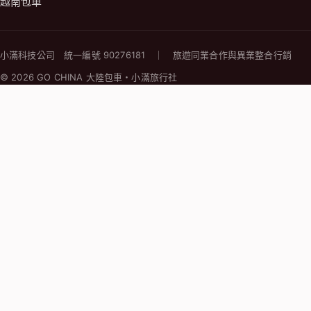
越南包車
小滿科技公司 統一編號 90276181 ｜ 旅遊同業合作與異業整合行銷
© 2026 GO CHINA 大陸包車・小滿旅行社