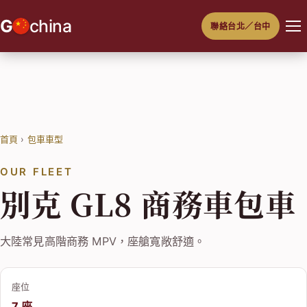
跳
G
china
聯絡台北／台中
至
主
要
內
容
首頁
›
包車車型
OUR FLEET
別克 GL8 商務車包車
大陸常見高階商務 MPV，座艙寬敞舒適。
座位
7 座