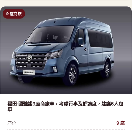
9 座商旅
福田·圖雅諾9座商旅車，考慮行李及舒適度，建議6人包
車
座位
9 座