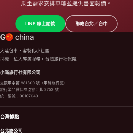
乘坐需求安排車輛並提供書面報價。
LINE 線上諮詢
聯絡台北／台中
G
china
大陸包車・客製化小包團
司機＋私人導遊服務，台灣旅行社保障
小滿旅行社有限公司
交觀甲字第 881300 號（甲種旅行業）
旅行業品質保障協會：北 2752 號
統一編號：00107040
台灣據點
台北總公司