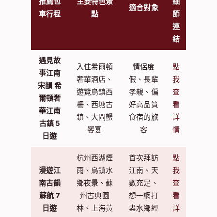
的白天與夜晚魅力：
行
程
推薦包
主要特色景
細
適合對象
車行程
點
節
連
結
遇見故
入住希爾頓
情侶度
點
事江南
奢華酒店、
假、長輩
我
宋韻 希
遊覽烏鎮西
孝親、偏
查
爾頓奢
柵、西塘古
好高品質
看
華江南
鎮、大閘蟹
食宿的旅
詳
古鎮 5
饗宴
客
情
日遊