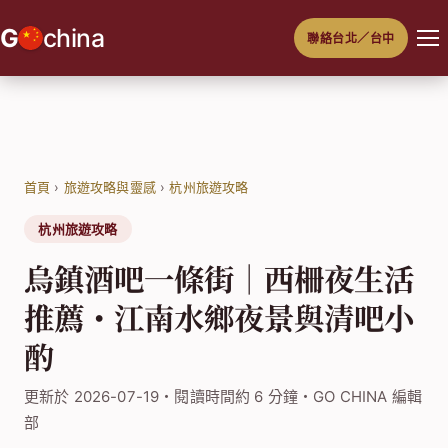
跳
G
china
聯絡台北／台中
至
主
要
內
容
首頁
›
旅遊攻略與靈感
›
杭州旅遊攻略
杭州旅遊攻略
烏鎮酒吧一條街｜西柵夜生活
推薦・江南水鄉夜景與清吧小
酌
更新於 2026-07-19・閱讀時間約 6 分鐘・GO CHINA 編輯
部