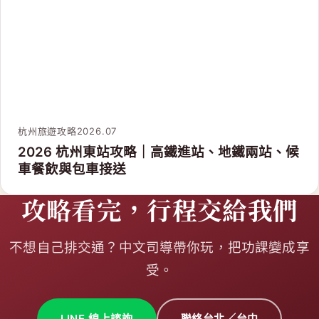
不想自己排交通？中文司導帶你玩，把功課變成享
受。
LINE 線上諮詢
聯絡台北／台中
G
china
大陸包車・客製化小包團
司機＋私人導遊服務，台灣旅行社保障
小滿旅行社有限公司
交觀甲字第 881300 號（甲種旅行業）
旅行業品質保障協會：北 2752 號
統一編號：00107040