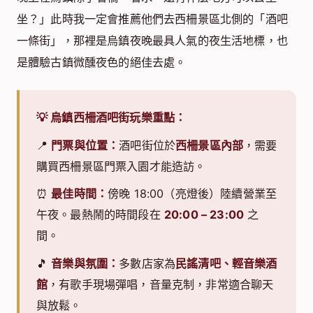
坐？」此時我一定會推薦他們去西柵景區北側的「酒吧
一條街」，那裡是烏鎮夜晚最具人氣的夜生活地標，也
是體驗古鎮微醺夜色的絕佳去處。
💡 烏鎮西柵酒吧街玩樂重點：
📍
門票與位置：
酒吧街位於
西柵景區內部
，需要
購買西柵景區門票入園才能造訪。
⏰
最佳時間：
傍晚 18:00（亮燈後）陸續營業至
午夜。最熱鬧的時間段在
20:00 – 23:00
之
間。
🎵
音樂與氛圍：
多數店家為
民謠清吧、輕音樂酒
館
，有歌手現場彈唱，音量克制，非常適合聊天
與放鬆。