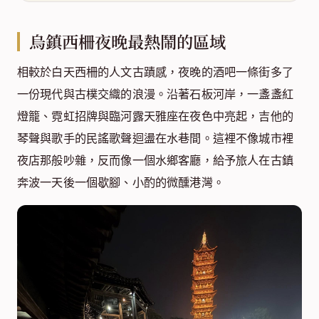
烏鎮西柵夜晚最熱鬧的區域
相較於白天西柵的人文古蹟感，夜晚的酒吧一條街多了
一份現代與古樸交織的浪漫。沿著石板河岸，一盞盞紅
燈籠、霓虹招牌與臨河露天雅座在夜色中亮起，吉他的
琴聲與歌手的民謠歌聲迴盪在水巷間。這裡不像城市裡
夜店那般吵雜，反而像一個水鄉客廳，給予旅人在古鎮
奔波一天後一個歇腳、小酌的微醺港灣。