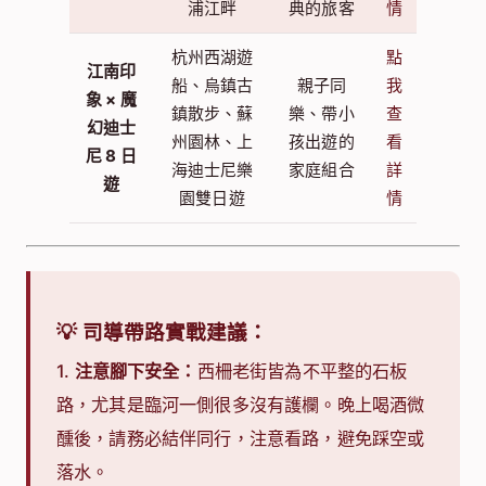
杭州西湖煙
首次拜訪
點
漫遊江
雨、烏鎮水
江南、天
我
南古韻
鄉夜景、蘇
數充足、
查
蘇航 7
州古典園
想一網打
看
日遊
林、上海黃
盡水鄉經
詳
浦江畔
典的旅客
情
杭州西湖遊
點
江南印
船、烏鎮古
親子同
我
象 × 魔
鎮散步、蘇
樂、帶小
查
幻迪士
州園林、上
孩出遊的
看
尼 8 日
海迪士尼樂
家庭組合
詳
遊
園雙日遊
情
💡 司導帶路實戰建議：