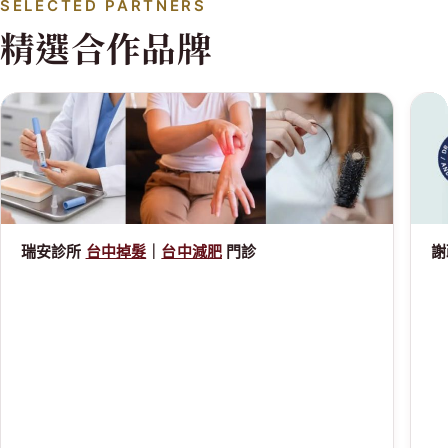
杭州到烏鎮酒吧一條街適合一日遊嗎？
SELECTED PARTNERS
精選合作品牌
瑞安診所
台中掉髮
｜
台中減肥
門診
謝