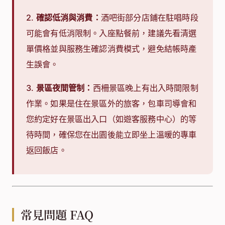
1.
注意腳下安全：
西柵老街皆為不平整的石板
路，尤其是臨河一側很多沒有護欄。晚上喝酒微
醺後，請務必結伴同行，注意看路，避免踩空或
落水。
2.
確認低消與消費：
酒吧街部分店鋪在駐唱時段
可能會有低消限制。入座點餐前，建議先看清選
單價格並與服務生確認消費模式，避免結帳時產
生誤會。
3.
景區夜間管制：
西柵景區晚上有出入時間限制
作業。如果是住在景區外的旅客，包車司導會和
您約定好在景區出入口（如遊客服務中心）的等
待時間，確保您在出園後能立即坐上溫暖的專車
返回飯店。