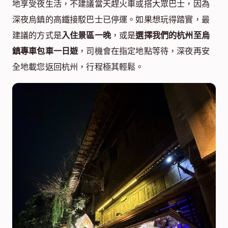
地享受夜生活，不建議當天趕火車或搭大眾巴士，因為
深夜烏鎮的高鐵接駁巴士已停運。如果想玩得踏實，最
建議的方式是
入住景區一晚
，或是
選擇我們的杭州至烏
鎮專車包車一日遊
，司機會在指定地點等待，深夜再安
全地載您返回杭州，行程極其輕鬆。