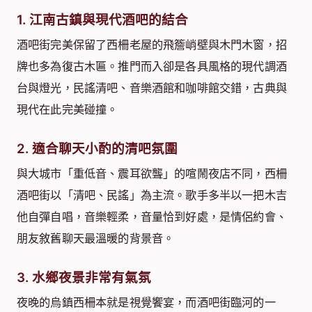
1. 江南古鎮與現代酒吧的結合
酒吧街完美保留了西柵老屋的飛簷峭壁與木門木窗，招
牌也多為復古木匾。推門而入卻是各具風格的現代調酒
台與燈光，民謠清吧、音樂酒館和咖啡館交錯，古典與
現代在此完美碰撞。
2. 適合聊天小酌的清吧氛圍
與大城市「重低音、震耳欲聾」的喧鬧夜店不同，西柵
酒吧街以「清吧、民謠」為主流。歌手多半以一把木吉
他自彈自唱，音樂輕柔，音量恰到好處，是情侶約會、
朋友敘舊聊天最溫暖的背景音。
3. 水鄉夜景非常有氣氛
夜晚的烏鎮西柵本就是視覺饗宴，而酒吧街臨河的一