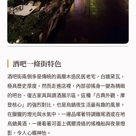
酒吧一條街特色
酒吧街兩側多是傳統的兩層木造民居老宅，白牆黛瓦，
極具歷史厚度。然而走進店裡，內部卻搖身一變為精緻
的吧台、復古家具與調酒展示區。這種「古典外觀、摩
登核心」的強烈對比，也是烏鎮夜生活最有趣的風景。
在朦朧的燈光與水氣中，一邊品嚐著特調雞尾酒或在地
烏鎮黃酒，一邊看著河面上偶爾滑過的搖櫓船與夜景燈
影，令人心曠神怡。