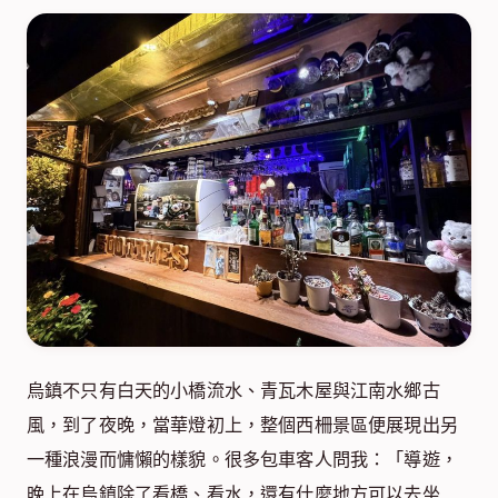
烏鎮不只有白天的小橋流水、青瓦木屋與江南水鄉古
風，到了夜晚，當華燈初上，整個西柵景區便展現出另
一種浪漫而慵懶的樣貌。很多包車客人問我：「導遊，
晚上在烏鎮除了看橋、看水，還有什麼地方可以去坐