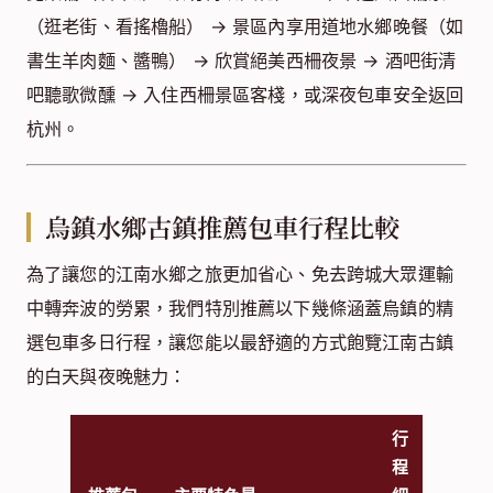
推薦包車自由行路線
杭州市區/高鐵站/機場專車接送 → 中午抵達烏鎮 → 遊
覽東柵（看木雕、染坊傳統文化） → 下午進入西柵景區
（逛老街、看搖櫓船） → 景區內享用道地水鄉晚餐（如
書生羊肉麵、醬鴨） → 欣賞絕美西柵夜景 → 酒吧街清
吧聽歌微醺 → 入住西柵景區客棧，或深夜包車安全返回
杭州。
烏鎮水鄉古鎮推薦包車行程比較
為了讓您的江南水鄉之旅更加省心、免去跨城大眾運輸
中轉奔波的勞累，我們特別推薦以下幾條涵蓋烏鎮的精
選包車多日行程，讓您能以最舒適的方式飽覽江南古鎮