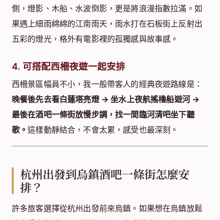
側，燈影、木船、水波倒影，更是將浪漫指數拉滿。如
果遇上細雨綿綿的江南雨天，雨水打在石板街上反射出
五彩的燈光，格外有電影裡的孤獨感與故事感。
4. 可搭配西柵夜遊一起安排
西柵景區幅員不小，我一般帶客人的經典夜遊路線是：
晚餐後先去看白蓮塔亮燈 → 坐水上夜航搖櫓船遊河 →
最後在酒吧一條街放慢步調，找一間臨河清吧坐下聽
歌。
這樣動靜結合，不會太累，感受也最深刻。
杭州出發到烏鎮酒吧一條街怎麼安
排？
許多旅客選擇從杭州出發前來烏鎮。如果想在烏鎮放鬆