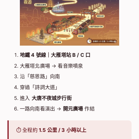
地鐵 4 號線｜大雁塔站 B / C 口
大雁塔北廣場 → 看音樂噴泉
沿「慈恩路」向南
穿過「詩詞大道」
進入
大唐不夜城步行街
一路向南看演出 →
開元廣場
作結
⏱ 全程約
1.5 公里 / 3 小時以上