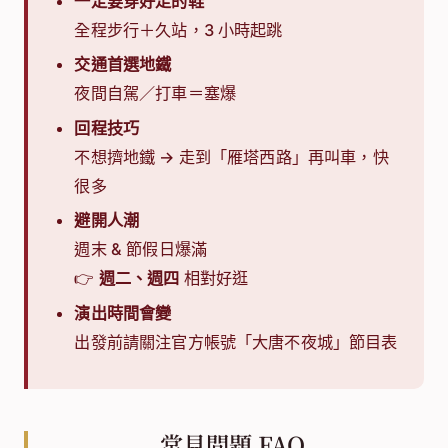
一定要穿好走的鞋
全程步行＋久站，3 小時起跳
交通首選地鐵
夜間自駕／打車＝塞爆
回程技巧
不想擠地鐵 → 走到「雁塔西路」再叫車，快
很多
避開人潮
週末 & 節假日爆滿
👉
週二、週四
相對好逛
演出時間會變
出發前請關注官方帳號「大唐不夜城」節目表
常見問題 FAQ