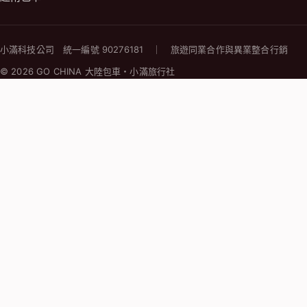
小滿科技公司 統一編號 90276181 ｜ 旅遊同業合作與異業整合行銷
© 2026 GO CHINA 大陸包車・小滿旅行社