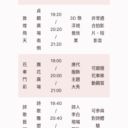
貞
19:20
敦
觀
3D 懸
非常適
/
煌
廣
浮視
合拍影
20:20
飛
場
覺效
片、短
/
天
南
果
影音
21:20
側
19:00
花
團
唐代
/
可跟隨
車
花
服飾
20:00
花車移
鬥
廣
主題
/
動觀賞
彩
場
大秀
21:00
詩
19:40
詩
詩人
歌
/
可參與
歌
李白
雕
20:40
對詩體
藝
現場
塑
/
驗