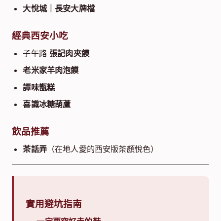
大悅城｜長安大牌檔
經典西安小吃
子午路
張記肉夾饃
老米家羊肉泡饃
譚味甑糕
喜識冰糖葫蘆
飲品推薦
茶話弄
（在地人愛的西安版茶顏悅色）
實用避坑指南