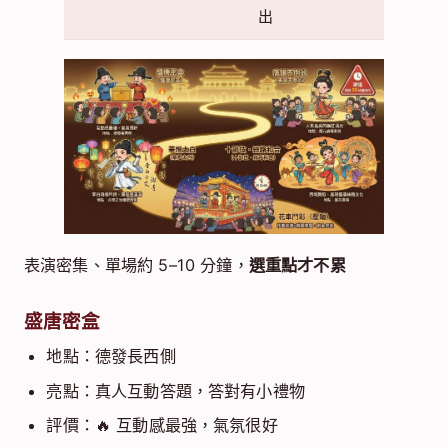
出
表演密集、單場約 5–10 分鐘，
選重點才不累
盛唐密盒
地點：德發長西側
亮點：真人互動答題，答對有小禮物
評價：🔥 互動感最強，氣氛很好