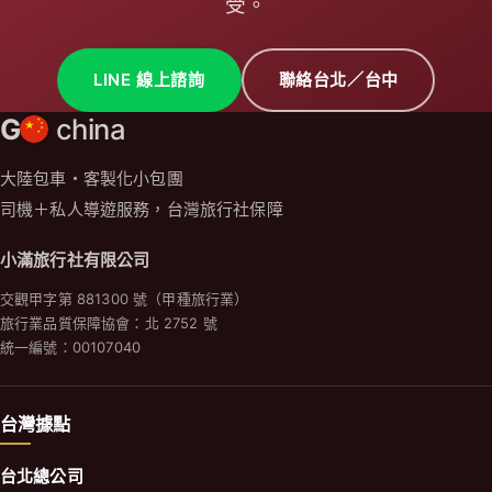
受。
LINE 線上諮詢
聯絡台北／台中
G
china
大陸包車・客製化小包團
司機＋私人導遊服務，台灣旅行社保障
小滿旅行社有限公司
交觀甲字第 881300 號（甲種旅行業）
旅行業品質保障協會：北 2752 號
統一編號：00107040
台灣據點
台北總公司