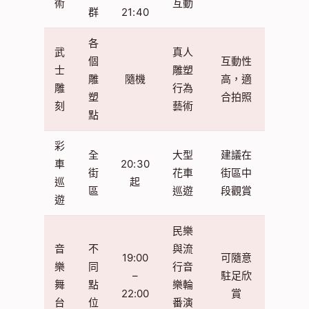
術
互動
群
21:40
各
武
真人
個
互動性
士
雕塑
雕
隨機
高，適
雕
行為
塑
合拍照
刻
藝術
點
彩
全
大型
建議在
車
20:30
街
花車
街區中
巡
起
區
巡遊
段觀賞
遊
民樂
音
不
與流
19:00
可隨意
樂
同
行音
–
駐足欣
舞
點
樂輪
22:00
賞
台
位
番演