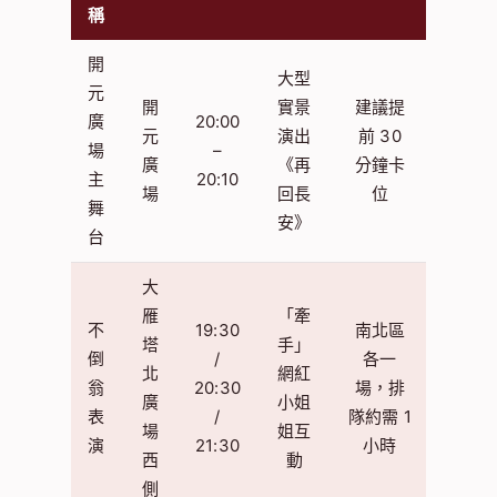
稱
開
大型
元
開
實景
建議提
廣
20:00
元
演出
前 30
場
–
廣
《再
分鐘卡
主
20:10
場
回長
位
舞
安》
台
大
雁
「牽
不
19:30
南北區
塔
手」
倒
/
各一
北
網紅
翁
20:30
場，排
廣
小姐
表
/
隊約需 1
場
姐互
演
21:30
小時
西
動
側