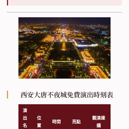
西安大唐不夜城免費演出時刻表
演
出
位
觀演建
時間
亮點
名
置
議