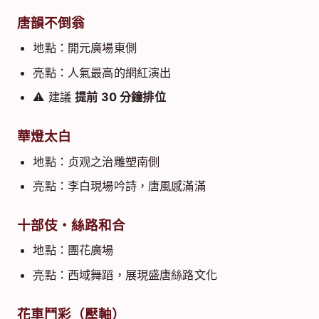
唐韻不倒翁
地點：開元廣場東側
亮點：人氣最高的網紅演出
⚠ 建議
提前 30 分鐘排位
華燈太白
地點：贞观之治雕塑南側
亮點：李白現場吟詩，唐風感滿滿
十部伎・絲路和合
地點：團花廣場
亮點：西域舞蹈，展現盛唐絲路文化
花車鬥彩（壓軸）