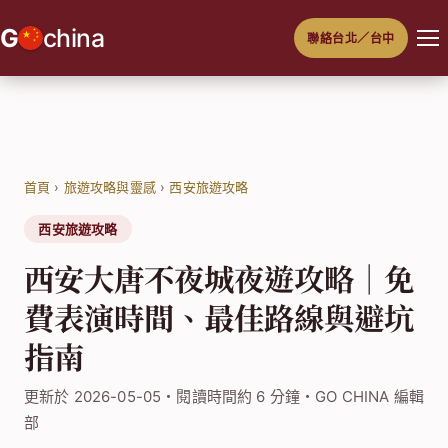
跳
G
china
聯絡台北／台中
至
主
要
內
容
首頁
›
旅遊攻略與靈感
›
西安旅遊攻略
西安旅遊攻略
西安大唐不夜城夜遊攻略｜免
費表演時間、最佳路線與避坑
指南
更新於 2026-05-05・閱讀時間約 6 分鐘・GO CHINA 編輯
部