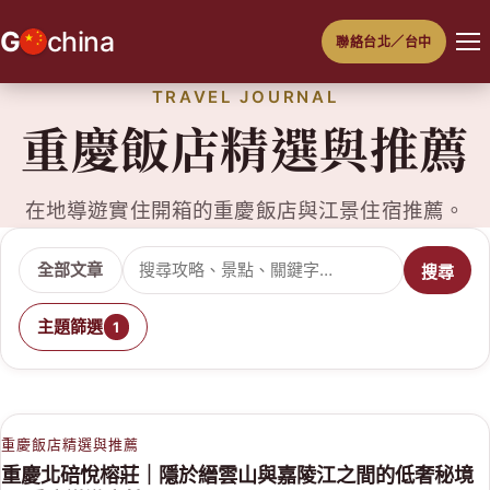
跳
G
china
聯絡台北／台中
至
主
TRAVEL JOURNAL
要
重慶飯店精選與推薦
內
容
在地導遊實住開箱的重慶飯店與江景住宿推薦。
搜尋文章
全部文章
搜尋
主題篩選
1
重慶飯店精選與推薦
重慶北碚悅榕莊｜隱於縉雲山與嘉陵江之間的低奢秘境