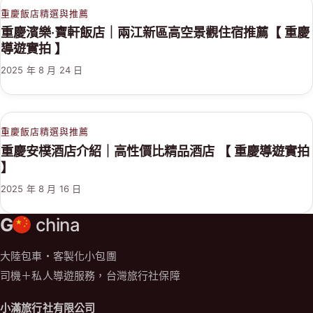
重慶飯店精選與推薦
重慶濱樂·寶軒飯店｜兩江新區高空景觀住宿推薦【 重慶
導遊實拍 】
2025 年 8 月 24 日
重慶飯店精選與推薦
重慶安樸酒店介紹｜高性價比精品酒店 【 重慶導遊實拍
】
2025 年 8 月 16 日
G
china
大陸包車・客製化小包團
司機＋私人導遊服務，台灣旅行社保障
小滿旅行社有限公司