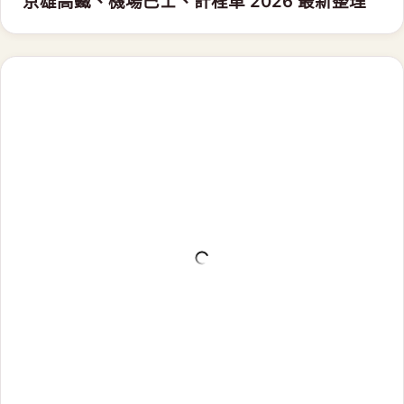
北京旅遊攻略
2026.06
北京花家怡园餐廳推薦｜四合院京味料理、烤
鴨必點與包車路線
攻略看完，行程交給我們
不想自己排交通？中文司導帶你玩，把功課變成享
受。
LINE 線上諮詢
聯絡台北／台中
G
china