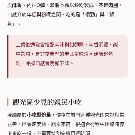
皮酥香、內裡Q彈。灌腸本體以澱粉製成，
不是肉腸
，
口感介於年糕與粉粿之間，吃的是「嚼勁」與「鍋
氣」。
上桌後通常會搭配蒜汁與甜麵醬，蒜香明顯、鹹
中帶甜，是非常典型的老北京味道。建議趁熱
吃，冷掉口感會明顯下降。
觀光區少見的親民小吃
灌腸屬於
小吃型份量
，價格在前門這種觀光區來說相當
友善。出餐速度快、翻桌率高，很適合行程中途臨時停
下來吃一份，不需要特別安排用餐時間。