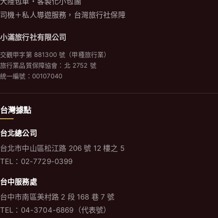
日本據點
日本小滿株式会社
沖縄県宜野湾市大山 2-8-12-1
TEL：+81 98-952-8959
更多包車
日本包車
韓國包車
泰國包車
台灣包車
歐洲包車
越南包車
小滿科技公司 統一編號 90276181 ｜ 旅遊同業合作與異業整合行銷
© 2026 GO CHINA 大陸包車・小滿旅行社