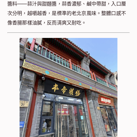
醬料——蒜汁與甜麵醬，蒜香濃郁、鹹中帶甜，入口層
次分明，越嚼越香，是標準的老北京風味。整體口感不
像香腸那樣油膩，反而清爽又耐吃。