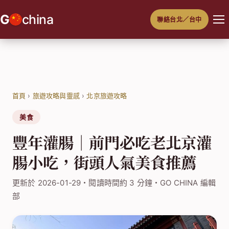
跳
G
china
聯絡台北／台中
至
主
要
內
容
首頁
›
旅遊攻略與靈感
›
北京旅遊攻略
美食
豐年灌腸｜前門必吃老北京灌
腸小吃，街頭人氣美食推薦
更新於 2026-01-29・閱讀時間約 3 分鐘・GO CHINA 編輯
部