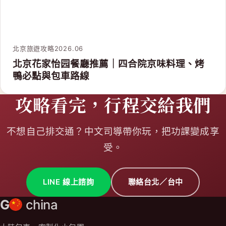
大陸包車・客製化小包團
司機＋私人導遊服務，台灣旅行社保障
小滿旅行社有限公司
交觀甲字第 881300 號（甲種旅行業）
旅行業品質保障協會：北 2752 號
統一編號：00107040
台灣據點
台北總公司
台北市中山區松江路 206 號 12 樓之 5
TEL：02-7729-0399
台中服務處
台中市南區美村路 2 段 168 巷 7 號
TEL：04-3704-6869（代表號）