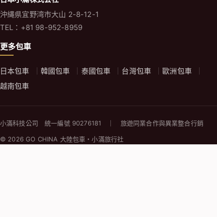
沖縄県宜野湾市大山 2-8-12-1
TEL：+81 98-952-8959
更多包車
日本包車
韓國包車
泰國包車
台灣包車
歐洲包車
越南包車
小滿科技公司 統一編號 90276181 ｜ 旅遊同業合作與異業整合行銷
© 2026 GO CHINA 大陸包車・小滿旅行社