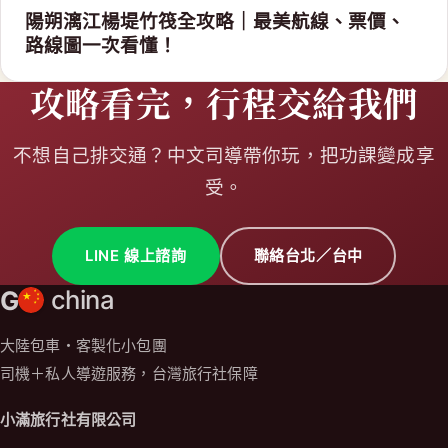
陽朔漓江楊堤竹筏全攻略｜最美航線、票價、
路線圖一次看懂！
攻略看完，行程交給我們
不想自己排交通？中文司導帶你玩，把功課變成享
受。
LINE 線上諮詢
聯絡台北／台中
G
china
大陸包車・客製化小包團
司機＋私人導遊服務，台灣旅行社保障
小滿旅行社有限公司