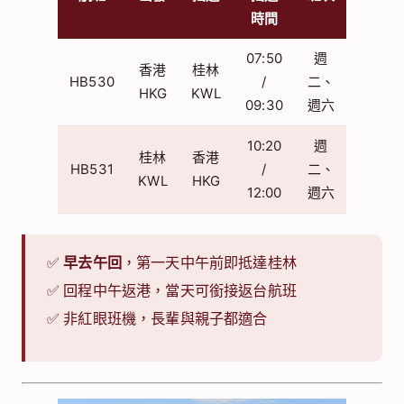
時間
07:50
週
香港
桂林
HB530
/
二、
HKG
KWL
09:30
週六
10:20
週
桂林
香港
HB531
/
二、
KWL
HKG
12:00
週六
✅
早去午回
，第一天中午前即抵達桂林
✅ 回程中午返港，當天可銜接返台航班
✅ 非紅眼班機，長輩與親子都適合