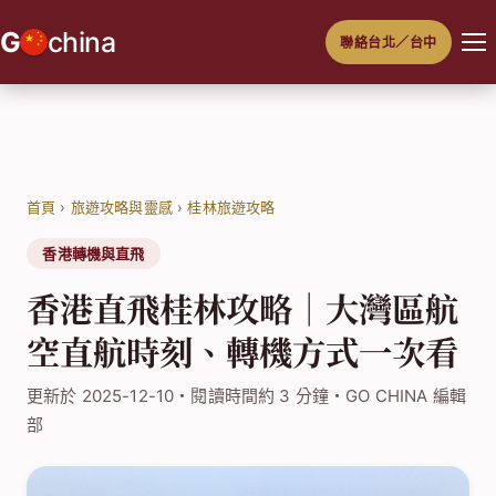
跳
G
china
聯絡台北／台中
至
主
要
內
容
首頁
›
旅遊攻略與靈感
›
桂林旅遊攻略
香港轉機與直飛
香港直飛桂林攻略｜大灣區航
空直航時刻、轉機方式一次看
更新於 2025-12-10・閱讀時間約 3 分鐘・GO CHINA 編輯
部