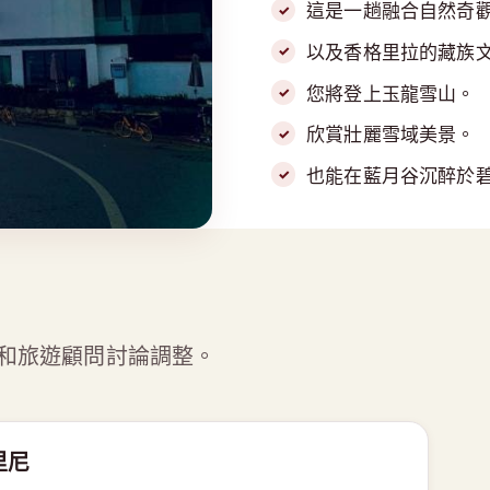
這是一趟融合自然奇
以及香格里拉的藏族
您將登上玉龍雪山。
欣賞壯麗雪域美景。
也能在藍月谷沉醉於
和旅遊顧問討論調整。
里尼