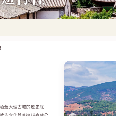
雪山
程
涵蓋大理古城的歷史底
藏族文化與普達措森林公