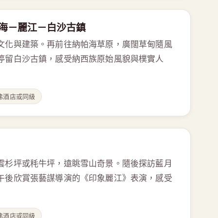
帕海－麗江－白沙古鎮
文化與建築。再前往納帕海草原，廣闊草甸隨風
停留白沙古鎮，感受納西族原始風貌與樸實人
弗酒店或同級
雲杉坪或秏牛坪，遠眺雪山奇景。隨後探訪藍月
午後欣賞張藝謀導演的《印象麗江》表演，感受
弗酒店或同級