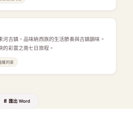
束河古鎮，品味納西族的生活節奏與古鎮韻味。
快的彩雲之南七日旅程。
溫暖的家
📄 匯出 Word