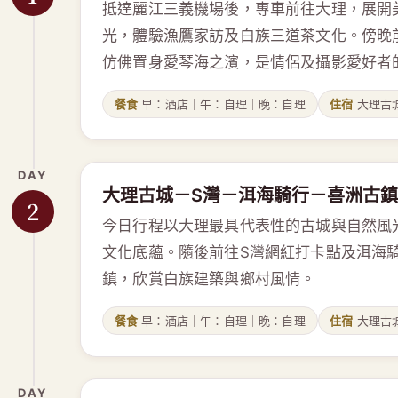
抵達麗江三義機場後，專車前往大理，展開
光，體驗漁鷹家訪及白族三道茶文化。傍晚
仿佛置身愛琴海之濱，是情侶及攝影愛好者
餐食
早：酒店｜午：自理｜晚：自理
住宿
大理古
DAY
大理古城－S灣－洱海騎行－喜洲古鎮
2
今日行程以大理最具代表性的古城與自然風
文化底蘊。隨後前往S灣網紅打卡點及洱海
鎮，欣賞白族建築與鄉村風情。
餐食
早：酒店｜午：自理｜晚：自理
住宿
大理古
DAY