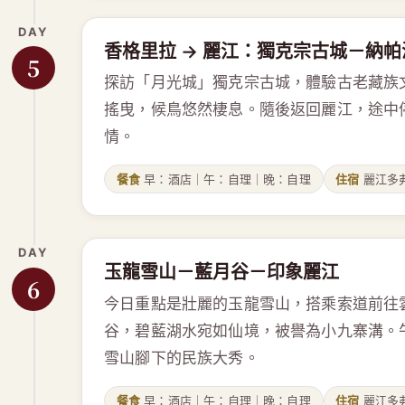
DAY
香格里拉 → 麗江：獨克宗古城－納
5
探訪「月光城」獨克宗古城，體驗古老藏族
搖曳，候鳥悠然棲息。隨後返回麗江，途中
情。
餐食
早：酒店｜午：自理｜晚：自理
住宿
麗江多
DAY
玉龍雪山－藍月谷－印象麗江
6
今日重點是壯麗的玉龍雪山，搭乘索道前往
谷，碧藍湖水宛如仙境，被譽為小九寨溝。
雪山腳下的民族大秀。
餐食
早：酒店｜午：自理｜晚：自理
住宿
麗江多