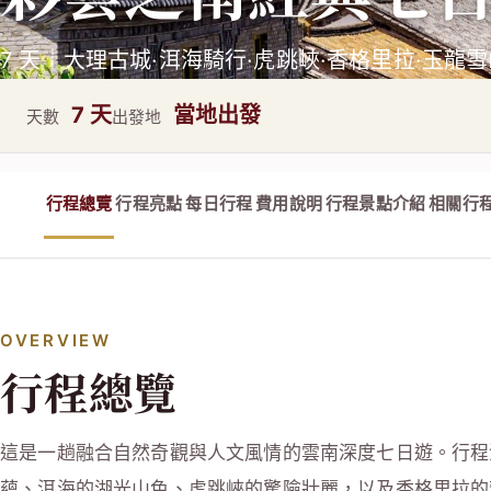
7 天｜大理古城·洱海騎行·虎跳峽·香格里拉·玉龍
7 天
當地出發
天數
出發地
行程總覽
行程亮點
每日行程
費用說明
行程景點介紹
相關行
OVERVIEW
行程總覽
這是一趟融合自然奇觀與人文風情的雲南深度七日遊。行程
蘊、洱海的湖光山色、虎跳峽的驚險壯麗，以及香格里拉的