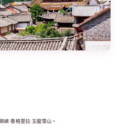
跳峽·香格里拉·玉龍雪山。