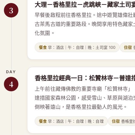
大理－香格里拉－虎跳峽－藏家土司
3
早餐後啟程前往香格里拉。途中遊覽雄偉壯
古茶馬古道的重要路段。晚間享用特色藏家
化氛圍。
餐食
早：酒店｜午：自理｜晚：土司宴 100
住宿
DAY
香格里拉經典一日：松贊林寺－普達
4
上午前往藏傳佛教的重要寺廟「松贊林寺」
達措國家森林公園，感受雪山、草原與湖泊
倒映著遠山，是香格里拉最動人的風光。
餐食
早：酒店｜午：自理｜晚：自理
住宿
香格里