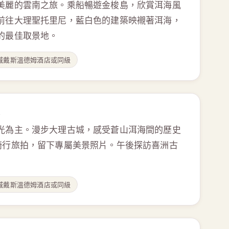
美麗的雲南之旅。乘船暢遊金梭島，欣賞洱海風
前往大理聖托里尼，藍白色的建築映襯著洱海，
的最佳取景地。
城戴斯溫德姆酒店或同級
光為主。漫步大理古城，感受蒼山洱海間的歷史
騎行旅拍，留下專屬美景照片。午後探訪喜洲古
城戴斯溫德姆酒店或同級