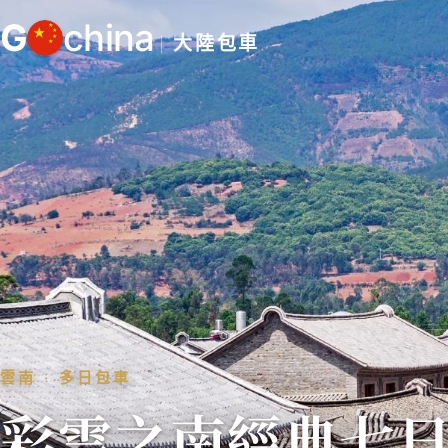
跳
G
china
至
大陸包車
主
要
內
容
雲南 ‧ 多日包車
彩雲之南經典七