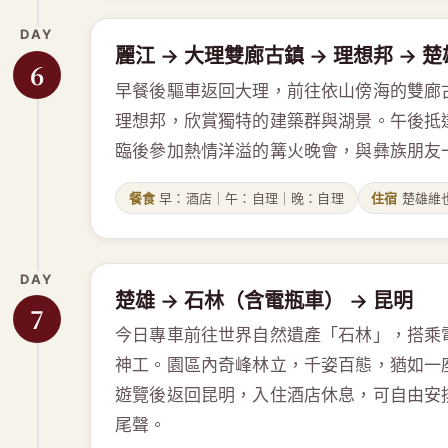
DAY
麗江 → 大理雙廊古鎮 → 理想邦 → 
6
早餐後驅車返回大理，前往依山傍海的雙廊
理想邦，欣賞獨特的建築群與湖景。午後抵
臨後參加熱情洋溢的篝火晚會，與彝族朋友
餐食
早：酒店｜午：自理｜晚：自理
住宿
楚雄維
DAY
楚雄 → 石林（含電瓶車） → 昆明
7
今日專車前往世界自然遺產「石林」，搭乘
神工。園區內奇峰林立，千姿百態，猶如一
遊覽後返回昆明，入住酒店休息，可自由安
尾聲。