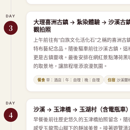
DAY
大理喜洲古鎮 → 紮染體驗 → 沙溪
3
觀拍照
上午前往有“白族文化活化石”之稱的喜洲古
特布藝紀念品。隨後驅車前往沙溪古鎮，這
更是古鎮靈魂。最後安排在網紅景點薄荷黑
的取景地，讓旅程增添浪漫氛圍。
餐食
早：酒店｜午：自理｜晚：自理
住宿
沙溪蘭
DAY
沙溪 → 玉津橋 → 玉湖村（含電瓶車）
4
早餐後前往歷史悠久的玉津橋拍照留念，隨
感受玉龍雪山腳下的靜謐美景。接著遊覽清