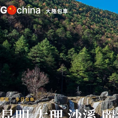
跳
G
china
至
大陸包車
主
要
內
容
雲南 ‧ 多日包車
昆明 大理 沙溪 