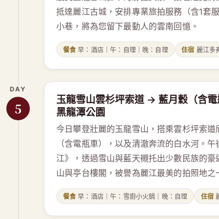
抵達麗江古城，安排專業旅拍服務（含1套
小巷，將為您留下最動人的雲南回憶。
餐食
早：酒店｜午：自理｜晚：自理
住宿
麗江多
DAY
玉龍雪山雲杉坪索道 → 藍月穀（含電瓶
5
黑龍潭公園
今日攀登壯麗的玉龍雪山，搭乘雲杉坪索道
（含電瓶車），以及清澈奔流的白水河。午
江》，透過雪山與藍天襯托出少數民族的豪
山與亭台樓閣，被譽為麗江最美的拍照地之
餐食
早：酒店｜午：雪廚小火鍋｜晚：自理
住宿