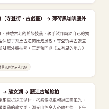
古鎮（寺登街、古戲臺） → 薄荷黑咖啡廳外
鎮，體驗古老的藍染技藝，親手製作屬於自己的獨
裡保留了茶馬古道的原始風貌，寺登街與古戲臺
咖啡廳外觀拍照，正是熱門劇《去有風的地方》
林閣花園酒店或同級
 → 龍女湖 → 麗江古城旅拍
後驅車抵達玉湖村，搭乘電瓶車暢遊田園風光，
澈靈動的龍女湖，湖光山色令人心曠神怡。下午