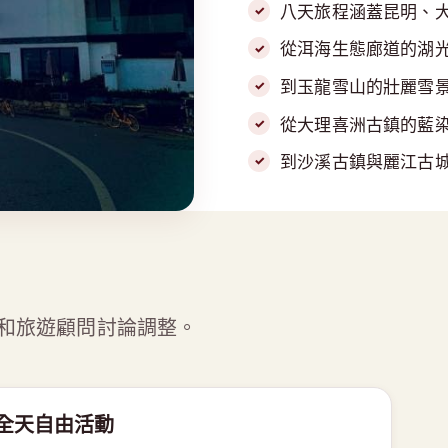
八天旅程涵蓋昆明、
從洱海生態廊道的湖
到玉龍雪山的壯麗雪
從大理喜洲古鎮的藍
到沙溪古鎮與麗江古
和旅遊顧問討論調整。
 全天自由活動