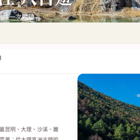
族風情一次體驗
程
蓋昆明、大理、沙溪、麗
雪景；從大理喜洲古鎮的