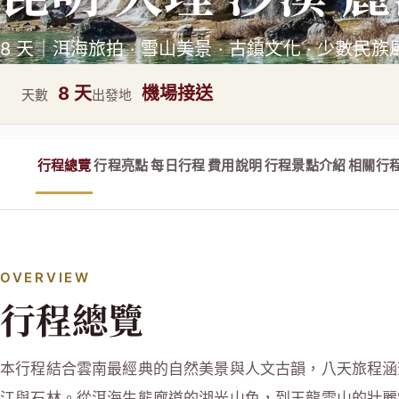
8 天｜洱海旅拍 · 雪山美景 · 古鎮文化 · 少數民
8 天
機場接送
天數
出發地
行程總覽
行程亮點
每日行程
費用說明
行程景點介紹
相關行
OVERVIEW
行程總覽
本行程結合雲南最經典的自然美景與人文古韻，八天旅程涵
江與石林。從洱海生態廊道的湖光山色，到玉龍雪山的壯麗