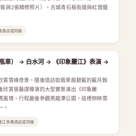
服裝與2張精修照片），古城青石板街道與紅燈籠
弗酒店或同級
車） → 白水河 → 《印象麗江》表演 →
欣賞雪峰奇景。隨後造訪如翡翠般碧藍的藍月穀
後欣賞張藝謀導演的大型實景演出《印象麗
邁風情。行程最後參觀黑龍潭公園，這裡倒映雪
一。
麗江多弗酒店或同級