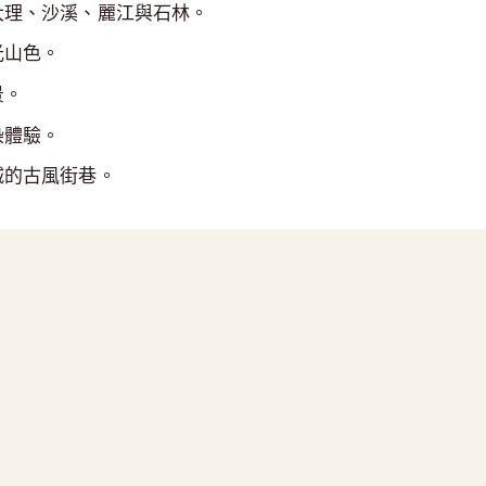
大理、沙溪、麗江與石林。
光山色。
景。
染體驗。
城的古風街巷。