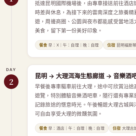
抵達昆明國際機場後，由專車接送前往酒店
時差與休息，為接下來的雲南深度之旅養精
遊，周邊商圈、公園與夜市都能感受當地活
美食，留下第一份美好印象。
餐食
早：X｜午：自理｜晚：自理
住宿
昆明福斯蒂
DAY
昆明 → 大理洱海生態廊道 → 音樂酒
2
早餐後專車驅車前往大理，途中可欣賞沿途
遊覽，特別體驗音樂酒吧車，隨行還有專業
記錄旅途的愜意時光。午後暢遊大理古城與
可自由享受大理的微醺氛圍。
餐食
早：酒店｜午：自理｜晚：自理
住宿
大理古