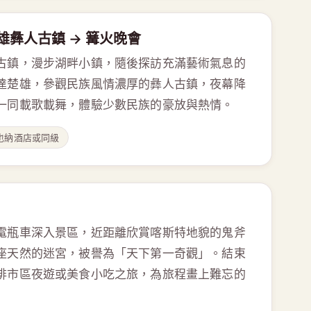
楚雄彝人古鎮 → 篝火晚會
古鎮，漫步湖畔小鎮，隨後探訪充滿藝術氣息的
達楚雄，參觀民族風情濃厚的彝人古鎮，夜幕降
一同載歌載舞，體驗少數民族的豪放與熱情。
也納酒店或同級
電瓶車深入景區，近距離欣賞喀斯特地貌的鬼斧
座天然的迷宮，被譽為「天下第一奇觀」。結束
排市區夜遊或美食小吃之旅，為旅程畫上難忘的