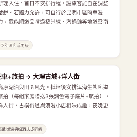
辦理入住。首日不安排行程，讓旅客能自在調整
蓄銳。若體力允許，可自行於昆明市區簡單漫
力，還能順道品嚐過橋米線、汽鍋雞等地道雲南
亞諾酒店或同級
吧車+旅拍 → 大理古城+洋人街
高原湖泊與田園風光。抵達後安排洱海生態廊道
旅拍（每組家庭贈送3張調色電子底片+航拍），
洋人街，古樸街道與浪漫小店相映成趣，夜晚更
城戴斯溫德姆酒店或同級