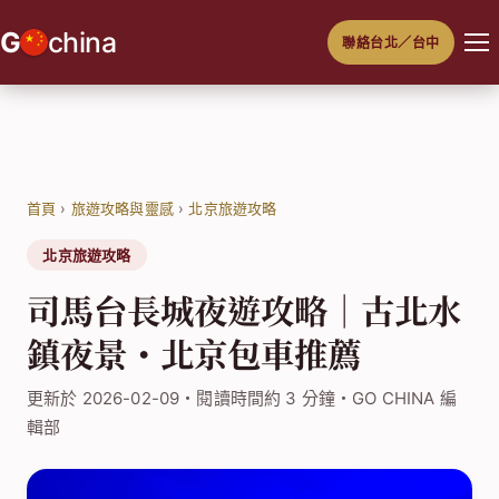
跳
G
china
聯絡台北／台中
至
主
要
內
容
首頁
›
旅遊攻略與靈感
›
北京旅遊攻略
北京旅遊攻略
司馬台長城夜遊攻略｜古北水
鎮夜景・北京包車推薦
更新於 2026-02-09・閱讀時間約 3 分鐘・GO CHINA 編
輯部