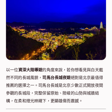
以一位
資深大陸導遊
的角度來說，若你想看見與白天截
然不同的長城風貌，
司馬台長城夜遊
絕對是北京最值得
推薦的選擇之一。司馬台長城是北京少數正式開放夜間
參觀的長城段，完整保留原始、險峻的山勢與城牆結
構，在柔和燈光映襯下，更顯雄偉而震撼。