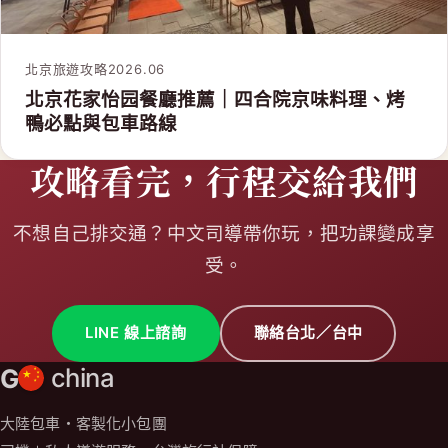
北京旅遊攻略
2026.06
北京花家怡园餐廳推薦｜四合院京味料理、烤
鴨必點與包車路線
攻略看完，行程交給我們
不想自己排交通？中文司導帶你玩，把功課變成享
受。
LINE 線上諮詢
聯絡台北／台中
G
china
大陸包車・客製化小包團