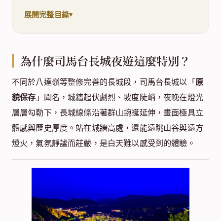
展開完整目錄
為什麼司馬台長城夜遊這麼特別？
不同於八達嶺等整修完善的長城段，司馬台長城以「
原
貌保存
」聞名，城牆起伏劇烈、坡度陡峭，夜晚在燈光
層層勾勒下，長城線條沿著群山蜿蜒延伸，畫面極具立
體感與歷史厚度。站在城牆高處，還能遠眺山谷與遠方
燈火，氣氛靜謐而莊嚴，是白天難以感受到的體驗。