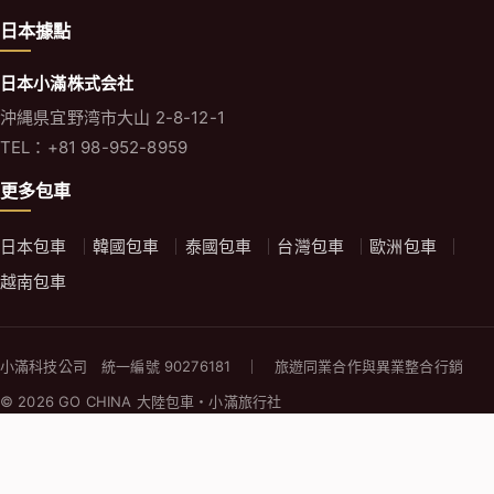
日本據點
日本小滿株式会社
沖縄県宜野湾市大山 2-8-12-1
TEL：+81 98-952-8959
更多包車
日本包車
韓國包車
泰國包車
台灣包車
歐洲包車
越南包車
小滿科技公司 統一編號 90276181 ｜ 旅遊同業合作與異業整合行銷
© 2026 GO CHINA 大陸包車・小滿旅行社