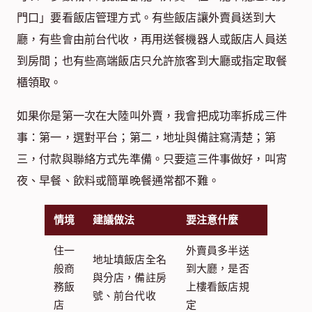
門口」要看飯店管理方式。有些飯店讓外賣員送到大
廳，有些會由前台代收，再用送餐機器人或飯店人員送
到房間；也有些高端飯店只允許旅客到大廳或指定取餐
櫃領取。
如果你是第一次在大陸叫外賣，我會把成功率拆成三件
事：第一，選對平台；第二，地址與備註寫清楚；第
三，付款與聯絡方式先準備。只要這三件事做好，叫宵
夜、早餐、飲料或簡單晚餐通常都不難。
情境
建議做法
要注意什麼
住一
外賣員多半送
地址填飯店全名
般商
到大廳，是否
與分店，備註房
務飯
上樓看飯店規
號、前台代收
店
定