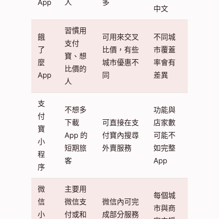
App
人
多
中文
習慣用
餓
可用來交叉
不同城
支付
了
比價，有些
市覆蓋
寶、想
麼
城市優惠不
率會有
比價的
App
同
差異
人
支
不想多
功能與
付
下載
可直接在支
店家數
寶
App 的
付寶內搜尋
可能不
小
短期旅
外賣服務
如完整
程
客
App
序
微
主要用
每個城
信
微信支
微信內可完
市與商
小
付或和
成部分服務