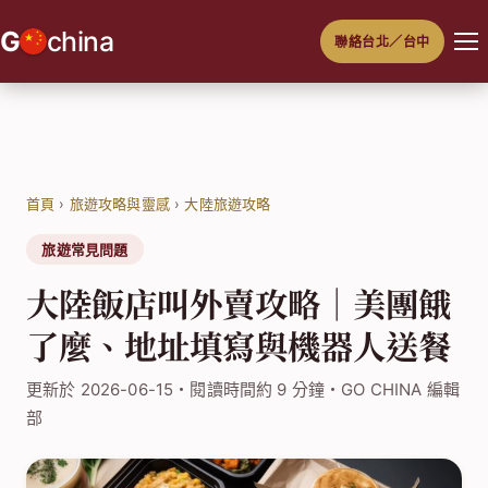
跳
G
china
聯絡台北／台中
至
主
要
內
容
首頁
›
旅遊攻略與靈感
›
大陸旅遊攻略
旅遊常見問題
大陸飯店叫外賣攻略｜美團餓
了麼、地址填寫與機器人送餐
更新於 2026-06-15・閱讀時間約 9 分鐘・GO CHINA 編輯
部