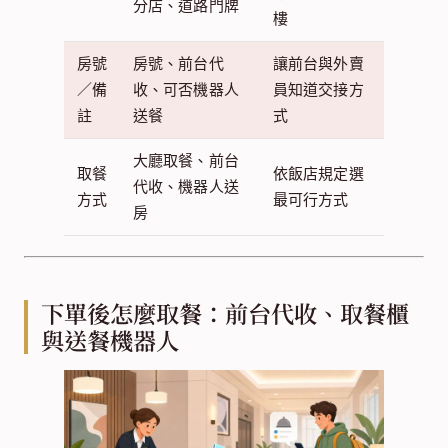
分店、道路門牌
樓
房號
房號、前台代
讓前台與外賣
／備
收、可否機器人
員知道交接方
註
送餐
式
大廳取餐、前台
取餐
依飯店規定選
代收、機器人送
方式
最可行方式
房
下單後怎麼取餐：前台代收、取餐櫃
與送餐機器人