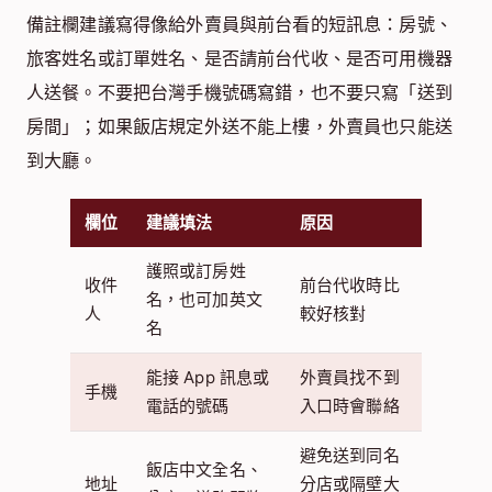
備註欄建議寫得像給外賣員與前台看的短訊息：房號、
旅客姓名或訂單姓名、是否請前台代收、是否可用機器
人送餐。不要把台灣手機號碼寫錯，也不要只寫「送到
房間」；如果飯店規定外送不能上樓，外賣員也只能送
到大廳。
欄位
建議填法
原因
護照或訂房姓
收件
前台代收時比
名，也可加英文
人
較好核對
名
能接 App 訊息或
外賣員找不到
手機
電話的號碼
入口時會聯絡
避免送到同名
飯店中文全名、
地址
分店或隔壁大