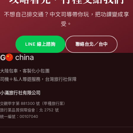
不想自己排交通？中文司導帶你玩，把功課變成享
受。
LINE 線上諮詢
聯絡台北／台中
G
china
大陸包車・客製化小包團
司機＋私人導遊服務，台灣旅行社保障
小滿旅行社有限公司
交觀甲字第 881300 號（甲種旅行業）
旅行業品質保障協會：北 2752 號
統一編號：00107040