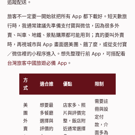
追蹤配送。
旅客不一定要一開始就把所有 App 都下載好。短天數旅
行時，我通常建議先準備支付寶與微信，因為很多外
賣、叫車、地鐵、景點購票都可能用到；真的要叫外賣
時，再視城市與 App 畫面選美團、餓了麼，或從支付寶
／微信裡的小程序進入。想先整理行前 App，可搭配看
台灣旅客中國旅遊必備 App
。
方
適合誰
優點
限制
式
需要註
美
想要最
店家多、照
冊與設
團
多餐廳
片與評價完
定付
外
選擇與
整，飯店附
款，介
賣
評價的
近通常選擇
面多為