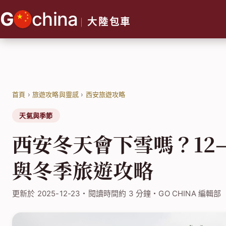
跳
G
china
至
大陸包車
主
要
內
容
首頁
›
旅遊攻略與靈感
›
西安旅遊攻略
天氣與季節
西安冬天會下雪嗎？12
與冬季旅遊攻略
更新於 2025-12-23・閱讀時間約 3 分鐘・GO CHINA 編輯部