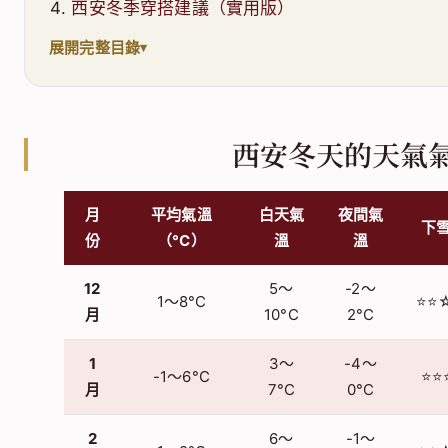
西安冬季穿搭建議（實用版）
展開完整目錄
西安冬天的天氣
月
平均氣溫
白天氣
夜間氣
下
份
（°C）
溫
溫
12
5～
-2～
1～8°C
⭐⭐
月
10°C
2°C
1
3～
-4～
-1～6°C
⭐⭐
月
7°C
0°C
2
6～
-1～