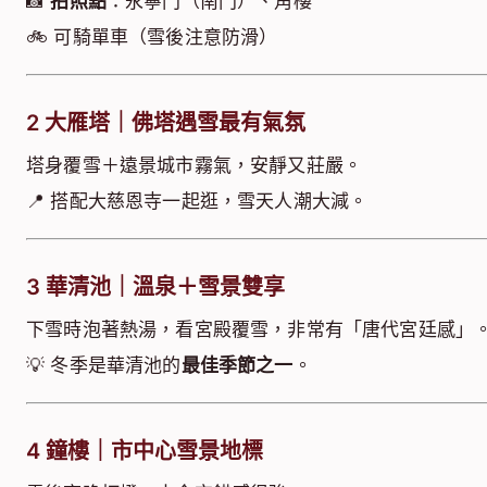
📸
拍照點
：永寧門（南門）、角樓
🚲 可騎單車（雪後注意防滑）
2
大雁塔｜佛塔遇雪最有氣氛
塔身覆雪＋遠景城市霧氣，安靜又莊嚴。
📍 搭配大慈恩寺一起逛，雪天人潮大減。
3
華清池｜溫泉＋雪景雙享
下雪時泡著熱湯，看宮殿覆雪，非常有「唐代宮廷感」
💡 冬季是華清池的
最佳季節之一
。
4
鐘樓｜市中心雪景地標