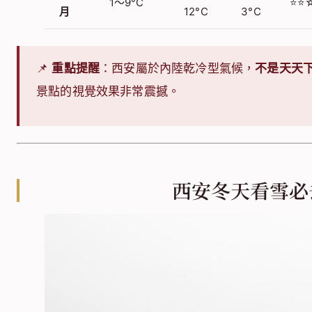
1～9°C
⭐⭐
月
12°C
3°C
📌
重點提醒
：西安屬於內陸乾冷型氣候，
不是天天
景點的視覺效果非常震撼。
西安冬天看雪必去